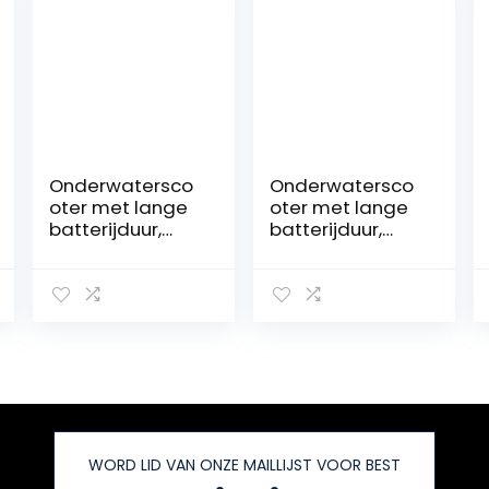
Onderwatersco
Onderwatersco
oter met lange
oter met lange
batterijduur,
batterijduur,
Onderwater
Booster
Booster
Onderwater
Onderwater
Boegschroef
Thruster
Onderwatervlie
Dompelpomp
gtuigen
Onderwater
Onbemande
Scooter Drone
Robot Buiten
Duikuitrusting
Zwevend Vrij
Snorkel Thruster
Duiken
Gemakkelijk te
Handheld
WORD LID VAN ONZE MAILLIJST VOOR BEST
dragen en te
Duikuitrusting