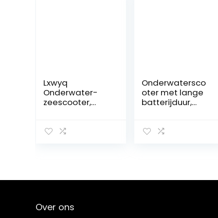
Lxwyq
Onderwatersco
Onderwater-
oter met lange
zeescooter,
batterijduur,
onderwaterboo
Onderwater
ster, 10 kg sterke
Robotapparatu
stuwkracht, 30
ur Borstelloze
m, 2
Motor
versnellingen,
Intelligente
elektrische
Onderwater
duikbooster met
Onderzeese
twee motoren,
Drone
voor watersport,
Borstelloze
zwembadduiken
Motor
Over ons
Gemakkelijk te