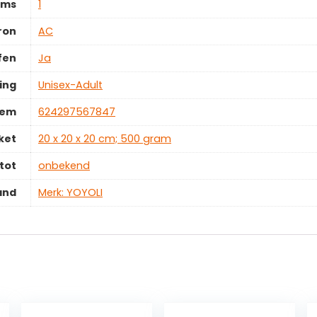
ems
‎1
ron
‎AC
fen
‎Ja
ing
‎Unisex-Adult
tem
‎624297567847
ket
‎20 x 20 x 20 cm; 500 gram
tot
‎onbekend
and
Merk: YOYOLI