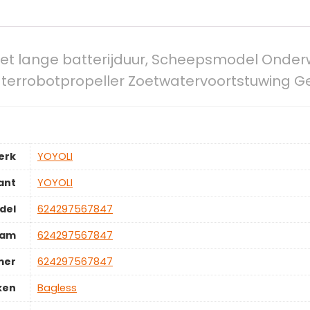
t lange batterijduur, Scheepsmodel Onderw
rrobotpropeller Zoetwatervoortstuwing Gem
erk
‎YOYOLI
ant
‎YOYOLI
del
‎624297567847
aam
‎624297567847
mer
‎624297567847
ken
‎Bagless