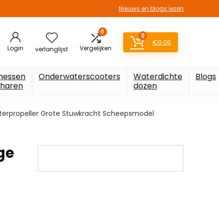
Nieuws en blogs lezen
0
0
€
0.00
Login
Vergelijken
verlanglijst
messen
Onderwaterscooters
Waterdichte
Blogs
charen
dozen
terpropeller Grote Stuwkracht Scheepsmodel
ge