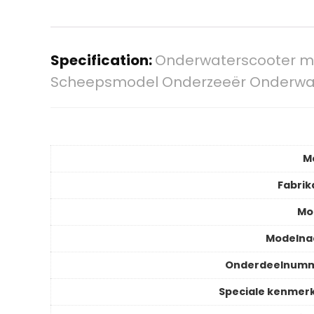
Specification:
Onderwaterscooter me
Scheepsmodel Onderzeeër Onderwate
M
Fabrik
Mo
Modeln
Onderdeelnum
Speciale kenmer