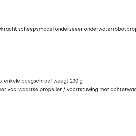
wkracht scheepsmodel onderzeeër onderwaterrobotprop
p, enkele boegschroef weegt 290 g.
 met voorwaartse propeller / voortstuwing met achterwaa