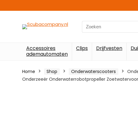
Search
for:
Accessoires
Clips
Drijfvesten
Du
ademautomaten
Home
Shop
Onderwaterscooters
Onde
Onderzeeër Onderwaterrobotpropeller Zoetwatervoor