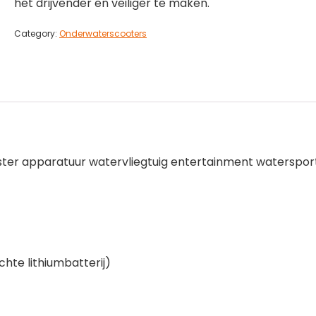
het drijvender en veiliger te maken.
Category:
Onderwaterscooters
ter apparatuur watervliegtuig entertainment waterspor
chte lithiumbatterij)