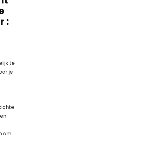
nt
e
 :
lijk te
oor je
dichte
pen
en om