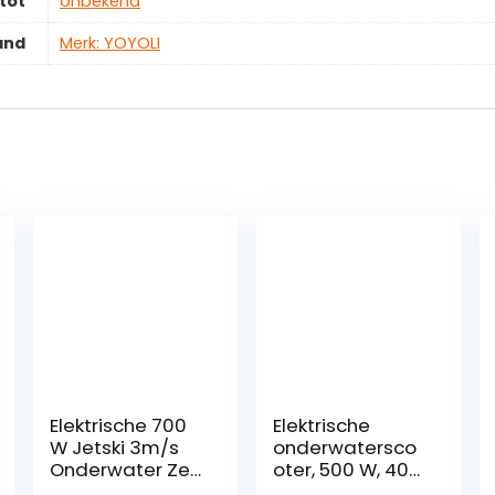
tot
‎onbekend
and
Merk: YOYOLI
Elektrische 700
Elektrische
W Jetski 3m/s
onderwatersco
Onderwater Zee
oter, 500 W, 40
Scooter,
m, gratis duiken,