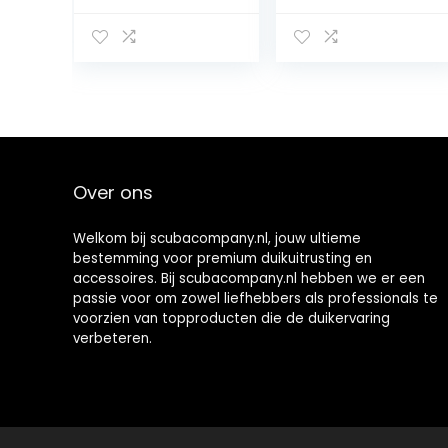
Handduikuitrusti
Boegschroef
ng Elektrische
Duiken
Kickboards
Zwemmen
Aangedreven
Onderwater
Surfplanken
Schieten
Onderwaterboo
Booster
sters
Handduikuitrusti
Gemakkelijk te
ng Gemakkelijk
dragen en te
te dragen en te
Over ons
bedienen
bedienen
Welkom bij scubacompany.nl, jouw ultieme
bestemming voor premium duikuitrusting en
accessoires. Bij scubacompany.nl hebben we er een
passie voor om zowel liefhebbers als professionals te
voorzien van topproducten die de duikervaring
verbeteren.