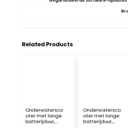
Gegarandeerde software-updates 
Br
Related Products
Onderwatersco
Onderwatersco
oter met lange
oter met lange
batterijduur,
batterijduur,
Zwemmotoren
Onderwater