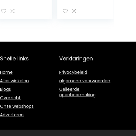
actiecamera,
Snorkeluitrusting
waterdichte
,
twee-motorige
Onderwaterboe
mariene scooter
gschroef Met
voor duiken,
Vliegende
zwemmen,
Vissen,
snorkelen
Elektrische
Onderwaterboo
ster, Batterijduur
Snelle links
Verklaringen
40 Minuten
Gemakkelijk te
dragen en
Home
Privacybeleid
Alles winkelen
algemene voorwaarden
Blogs
Gelieerde
openbaarmaking
Overzicht
Onze webshops
Adverteren