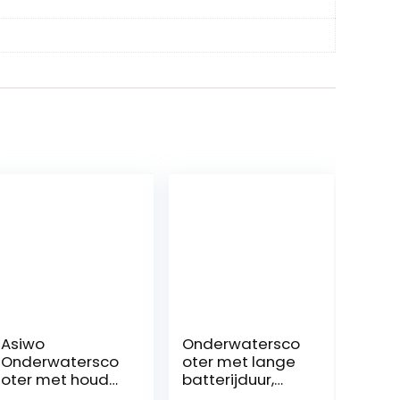
Asiwo
Onderwatersco
Onderwatersco
oter met lange
oter met houder
batterijduur,
voor
Duikuitrusting,