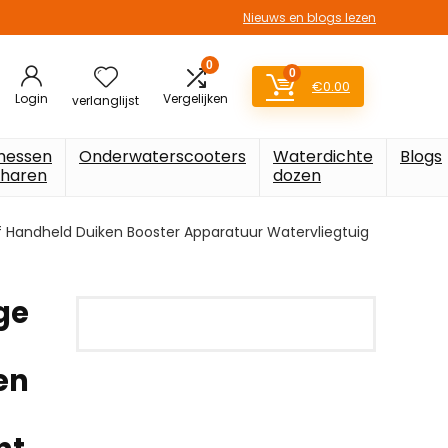
Nieuws en blogs lezen
0
0
€
0.00
Login
Vergelijken
verlanglijst
messen
Onderwaterscooters
Waterdichte
Blogs
charen
dozen
 Handheld Duiken Booster Apparatuur Watervliegtuig
ge
en