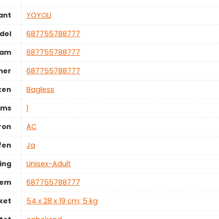
ant
‎YOYOLI
del
‎687755788777
aam
‎687755788777
mer
‎687755788777
ken
‎Bagless
ems
‎1
ron
‎AC
fen
‎Ja
ing
‎Unisex-Adult
tem
‎687755788777
ket
‎54 x 28 x 19 cm; 5 kg