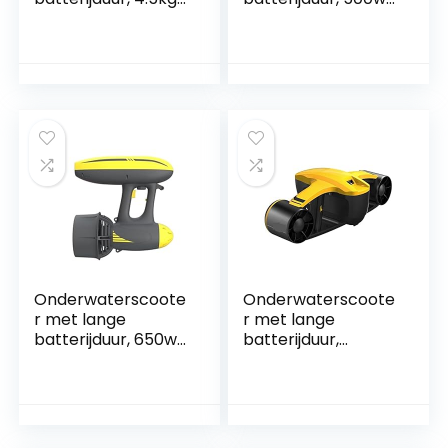
24V Onderwater
Elektrische
300m Diepte
Onderwater Zee
Azimuth
Scooter Trident
Boegschroef
Duikuitrusting
Volledig Gesloten
Draagbare
Afdichting Ontwerp
duikuitrusting om te
Motor for Boot
snorkelen
Robot Submarine
Gemakkelijk te
Gemakkelijk te
dragen en te
dragen en te
bedienen
bedienen
Onderwaterscoote
Onderwaterscoote
r met lange
r met lange
batterijduur, 650w
batterijduur,
Onderwater Duik
Booster
Scooter Duiken
Onderwater
Zeewater Zee
Boegschroef
Scooter Outdoor
Onderwatervliegtui
Onderwater
gen Onbemande