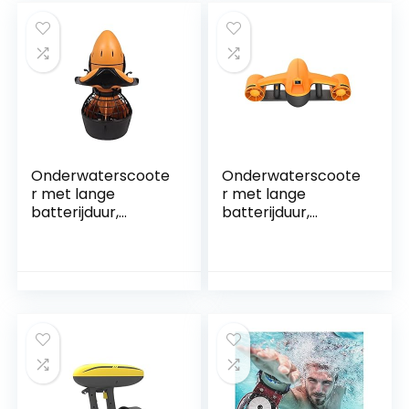
Sportuitrusting
Robot Buiten
Gemakkelijk te
Zwevend Vrij
dragen en te
Duiken Handheld
bedienen
Duikuitrusting
Gemakkelijk te
dragen en te
bedienen (
Onderwaterscoote
Onderwaterscoote
r met lange
r met lange
batterijduur,
batterijduur,
Dompelpomp
Dompelpomp
Duikuitrusting
Onderwater
Onderwater
Boegschroef
Onderwater
Duikuitrusting
Boegschroef
Watervoortstuwing
Zwemmen Surfen
Onderwater
Elektrische
Booster Zwemmen
Waterscooter
Schieten
Gemakkelijk te
Gemakkelijk te
dragen en te
dragen en te