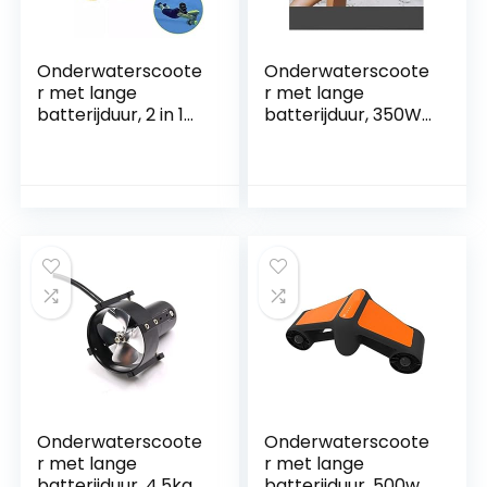
Onderwaterscoote
Onderwaterscoote
r met lange
r met lange
batterijduur, 2 in 1
batterijduur, 350W
elektrische
Elektrische Jet Ski
propeller 600 W
Onderwater
onderwaterscoote
Scooter 60 Minuten
r Water Dual Speed
Duikuitrusting
​​Booster
Onderwater
duikschroef
Booster Zwembad
Actiecamera
Zee Scooter for
compatibel
Kinderen
Gemakkelijk te
Volwassenen
dragen en te
Gemakkelijk te
bedienen
dragen en
Onderwaterscoote
Onderwaterscoote
r met lange
r met lange
batterijduur, 4.5kgf
batterijduur, 500w