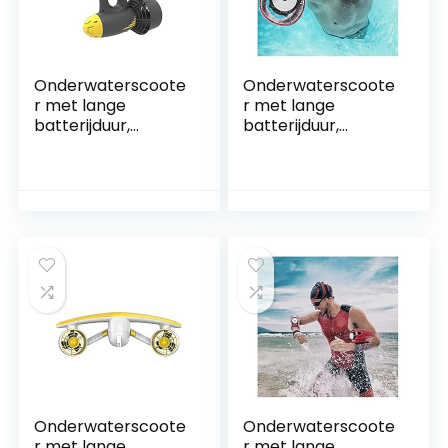
bedienen
bedienen
Onderwaterscoote
Onderwaterscoote
r met lange
r met lange
batterijduur,
batterijduur,
Draagbare 2-in-1
Draagbare
Duikuitrusting For
draagbare
Onderwaterbooste
elektrische zee-
rs Gemakkelijk te
onderwaterscoote
dragen en te
r Snorkeluitrusting
bedienen
Waterscooter
Duikuitrusting
SeaScooter
Gemakkelijk te
dragen en te
bedienen
Onderwaterscoote
Onderwaterscoote
r met lange
r met lange