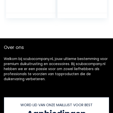
2 batterijen
Onderwater
Actiecamerabeve
Booster
stiging, zeescooter
Onderwater
met dubbele
Thruster
motor voor duiken
Dompelpomp
Zwemmen
Onderwater
Snorkelen
Scooter Drone
Avontuur en vissen
Duikuitrusting
Snorkel Thruster
Over ons
Gemakkelijk te
dragen en te
bedienen
Welkom bij scubacompany.nl, jouw ultieme bestemming voor
premium duikuitrusting en accessoires. Bij scubacompany.nl
hebben we er een passie voor om zowel liefhebbers als
professionals te voorzien van topproducten die de
duikervaring verbeteren.
WORD LID VAN ONZE MAILLIJST VOOR BEST