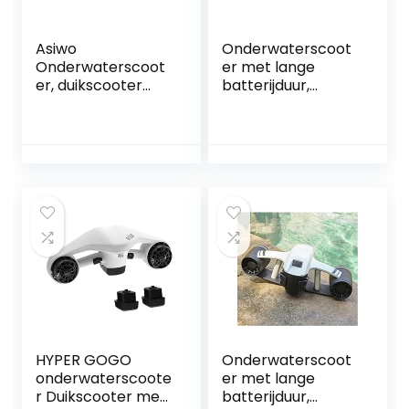
Asiwo
Onderwaterscoot
Onderwaterscoot
er met lange
er, duikscooter
batterijduur,
met houder voor
Zwemmotoren
actiecamera,
Handduikuitrusting
zeescooter met
Elektrische
dubbele motor
Kickboards
voor duiken,
Aangedreven
zwemmen,
Surfplanken
snorkelen,
Onderwaterboost
avonturen en
ers Gemakkelijk te
vissen spotten
dragen en te
bedienen
HYPER GOGO
Onderwaterscoot
onderwaterscoote
er met lange
r Duikscooter met
batterijduur,