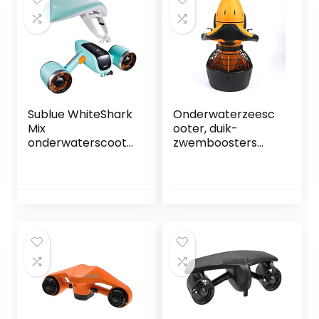
Sublue WhiteShark
Onderwaterzeesc
Mix
ooter, duik-
onderwaterscoote
zwemboosters
r duikstep met
met batterij,
actiecamerahoud
elektrisch 300W,
er, dubbele motor,
voor watersporten
40m waterdichte
Zwembad & duiken
elektrische step
& snorkelen &
voor watersport,
zee-avonturen
duiken, snorkelen
en zee-avonturen