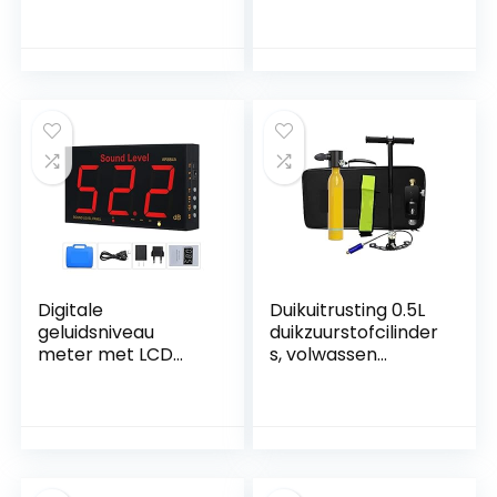
Digitale
Duikuitrusting 0.5L
geluidsniveau
duikzuurstofcilinder
meter met LCD
s, volwassen
Display muur
zwemuitrusting
gemonteerde
draagbare
ruismeter 30-130db
zuurstofcilinders,
meetbereik
duikuitrusting voor
diagnostische
duiken of als
hulpmiddelen
reserveluchtfles