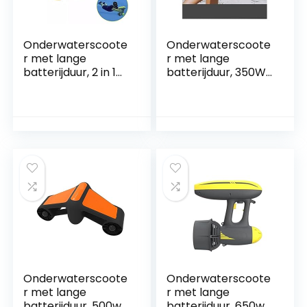
Onderwaterscoote
Onderwaterscoote
r met lange
r met lange
batterijduur, 2 in 1
batterijduur, 350W
elektrische
Elektrische Jet Ski
propeller 600 W
Onderwater
onderwaterscoote
Scooter 60 Minuten
r Water Dual Speed
Duikuitrusting
​​Booster
Onderwater
duikschroef
Booster Zwembad
Actiecamera
Zee Scooter for
compatibel
Kinderen
Gemakkelijk te
Volwassenen
dragen en te
Gemakkelijk te
bedienen
dragen en
Onderwaterscoote
Onderwaterscoote
r met lange
r met lange
batterijduur, 500w
batterijduur, 650w