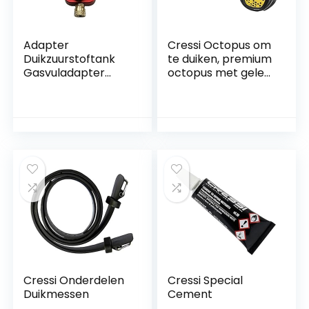
Adapter
Cressi Octopus om
Duikzuurstoftank
te duiken, premium
Gasvuladapter
octopus met gele
30MPa Duikadapter
buis
Cressi Onderdelen
Cressi Special
Duikmessen
Cement