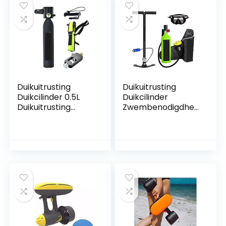
Duikuitrusting
Duikuitrusting
Duikcilinder 0.5L
Duikcilinder
Duikuitrusting
Zwembenodigdhed
Duiksportbenodigd
en Duikmasker
heden Siliconen
Duiken
Ademhalingsappar
Zuurstofcilinder
aatset voor duiken
voor duiken of als
of als
reserveluchtfles
reserveluchtfles