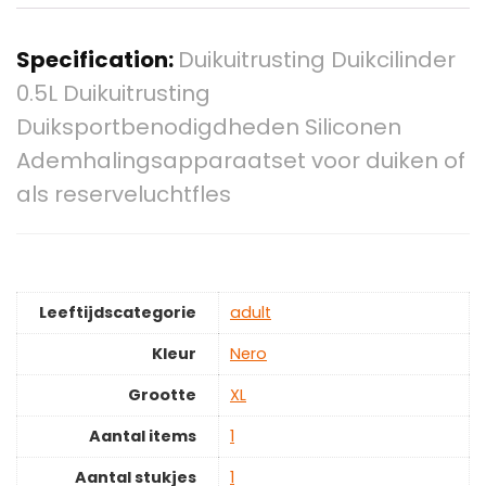
Specification:
Duikuitrusting Duikcilinder
0.5L Duikuitrusting
Duiksportbenodigdheden Siliconen
Ademhalingsapparaatset voor duiken of
als reserveluchtfles
Leeftijdscategorie
‎adult
Kleur
‎Nero
Grootte
XL
Aantal items
‎1
Aantal stukjes
‎1