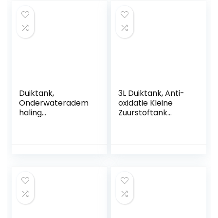
Duiktank,
3L Duiktank, Anti-
Onderwateradem
oxidatie Kleine
haling
Zuurstoftank
Snorkeluitrusting
Duikuitrusting
Luchtvaart
Hogedruk
Aluminium 4L
Gasopslag
Duikcilinder voor
Onderwater
Waterredding
Ademhaling
Luchtvaart
Aluminium voor
Duiken
Bezienswaardighe
den Bekijken