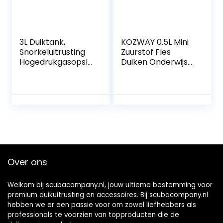
3L Duiktank,
KOZWAY 0.5L Mini
Snorkeluitrusting
Zuurstof Fles
Hogedrukgasopsla
Duiken Onderwijs
g Kleine
Onderwater
Zuurstoftank voor
Ademhaling
Duiken Sightseeing
Duiken Apparatuur
Ademhaling
Over ons
Welkom bij scubacompany.nl, jouw ultieme bestemming voor
premium duikuitrusting en accessoires. Bij scubacompany.nl
hebben we er een passie voor om zowel liefhebbers als
professionals te voorzien van topproducten die de