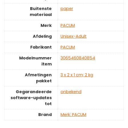
Buitenste
‎paper
materiaal
Merk
‎PACUM
Afdeling
‎Unisex-Adult
Fabrikant
‎PACUM
Modelnummer
‎3065460840854
item
Afmetingen
‎3 x 2 x 1 cm; 2 kg
pakket
Gegarandeerde
‎onbekend
software-updates
tot
Brand
Merk: PACUM