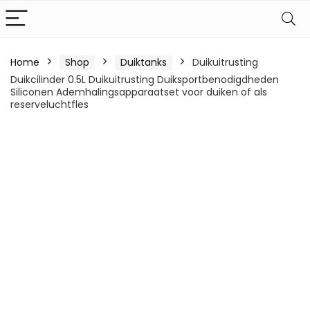
Home
Shop
Duiktanks
Duikuitrusting
Duikcilinder 0.5L Duikuitrusting Duiksportbenodigdheden
Siliconen Ademhalingsapparaatset voor duiken of als
reserveluchtfles