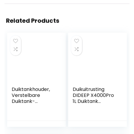
Related Products
Duiktankhouder,
Duikuitrusting
Verstelbare
DIDEEP X4000Pro
Duiktank-
1L Duiktank
achterhouder
Zuurstofcilinder
Zuurstofflesbeugel
Onderwaterduikse
bevestiging voor
t Duikuitrusting
Duiken, Snorkelen
Lucht met
opbergtas