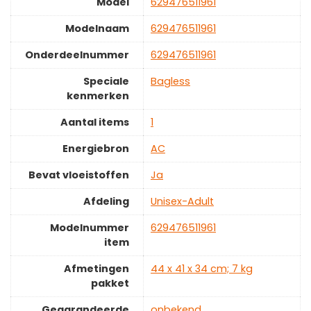
Model
‎629476511961
Modelnaam
‎629476511961
Onderdeelnummer
‎629476511961
Speciale
‎Bagless
kenmerken
Aantal items
‎1
Energiebron
‎AC
Bevat vloeistoffen
‎Ja
Afdeling
‎Unisex-Adult
Modelnummer
‎629476511961
item
Afmetingen
‎44 x 41 x 34 cm; 7 kg
pakket
Gegarandeerde
‎onbekend