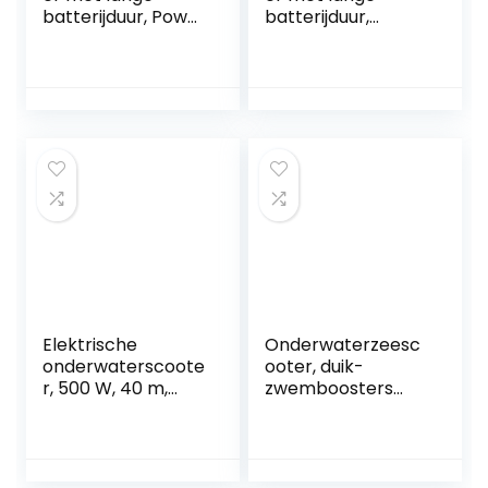
batterijduur, Power
batterijduur,
Surfboard
Onderwater
Onderwater
Boegschroef
Thruster Elektrisch
Duiken Zwemmen
Ondersteunde
Onderwater
Waterskateboard
Schieten Booster
Snorkeluitrusting
Handduikuitrusting
Gemakkelijk te
Gemakkelijk te
dragen en te
dragen en te
bedienen
bedienen
Elektrische
Onderwaterzeesc
onderwaterscoote
ooter, duik-
r, 500 W, 40 m,
zwemboosters
gratis duiken,
met batterij,
snorkelen,
elektrisch 300W,
zeescooter,
voor watersporten
borstelloze motor,
Zwembad & duiken