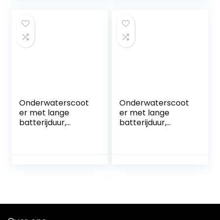
60 minuten,
& snorkelen &
verwijderbare
zee-avonturen
batterij,
waterscooter voor
zwembad (500 W,
4400 mAh)
Onderwaterscoot
Onderwaterscoot
er met lange
er met lange
batterijduur,
batterijduur,
Onderwater Drone
Dompelpomp
Borstelloze Motor
Onderwater
Bionische Visvin
Boegschroef
Power Motor
Duikuitrusting
Onderwater
Watervoortstuwin
Waterdichte
g Onderwater
Motor Gemakkelijk
Booster Zwemmen
te dragen en te
Schieten
bedienen
Gemakkelijk te