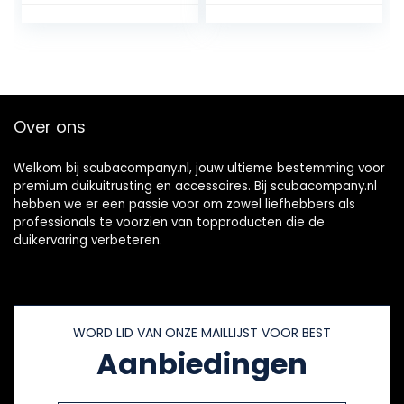
Power Motor
Zwembad & duiken
Onderwater
& snorkelen &
Waterdichte
zee-avonturen
Motor Gemakkelijk
te dragen en te
bedienen
Over ons
Welkom bij scubacompany.nl, jouw ultieme bestemming voor
premium duikuitrusting en accessoires. Bij scubacompany.nl
hebben we er een passie voor om zowel liefhebbers als
professionals te voorzien van topproducten die de
duikervaring verbeteren.
WORD LID VAN ONZE MAILLIJST VOOR BEST
Aanbiedingen