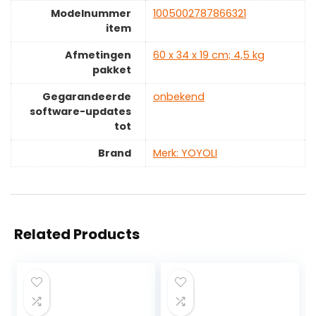
Modelnummer
‎1005002787866321
item
Afmetingen
‎60 x 34 x 19 cm; 4,5 kg
pakket
Gegarandeerde
‎onbekend
software-updates
tot
Brand
Merk: YOYOLI
Related Products