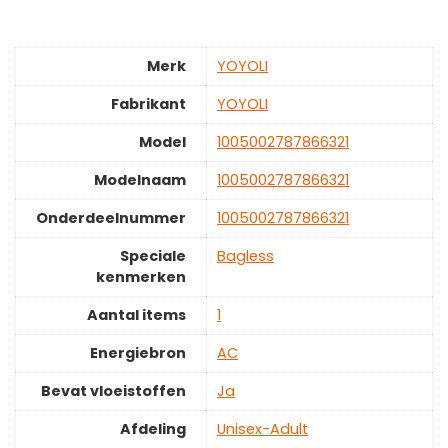
Merk
‎YOYOLI
Fabrikant
‎YOYOLI
Model
‎1005002787866321
Modelnaam
‎1005002787866321
Onderdeelnummer
‎1005002787866321
Speciale
‎Bagless
kenmerken
Aantal items
‎1
Energiebron
‎AC
Bevat vloeistoffen
‎Ja
Afdeling
‎Unisex-Adult