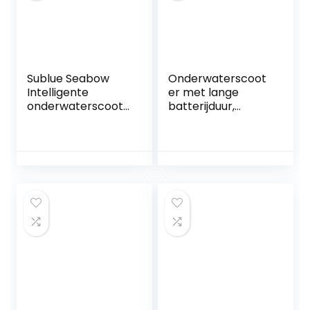
Sublue Seabow
Onderwaterscoot
Intelligente
er met lange
onderwaterscoote
batterijduur,
r met
Onderwater
actiecamera
Boegschroef
OLED-display
Handheld Duiken
monteren 40M
Booster
Waterdichte
Apparatuur
elektrische
Watervliegtuig
scooter voor
Entertainment
watersporten,
Watersporten
duiken, snorkelen
Gemakkelijk te
en zee-avontuur
dragen en te
bedienen (Color :
The standar