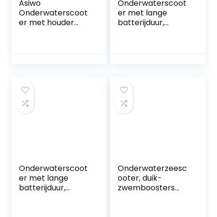
Asiwo
Onderwaterscoot
Onderwaterscoot
er met lange
er met houder
batterijduur,
voor actiecamera,
Onderwater
waterdichte twee-
Booster UAV
motorige mariene
Zelfrijdende Duiken
scooter voor
Booster
duiken, zwemmen,
Snorkelpropeller
snorkelen
Gemakkelijk te
dragen en te
bedienen (Color :
White, Size : L)
Onderwaterscoot
Onderwaterzeesc
er met lange
ooter, duik-
batterijduur,
zwemboosters
Onderwater Drone
met batterij,
Borstelloze Motor
elektrisch 300W,
Bionische Visvin
voor watersporten