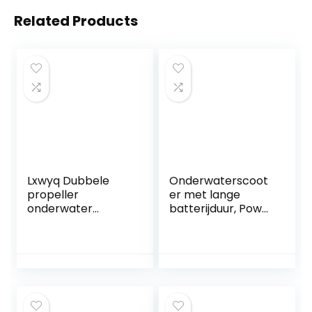
Related Products
Lxwyq Dubbele
Onderwaterscoot
propeller
er met lange
onderwater
batterijduur, Power
zwemmen
Surfboard
scooter,
Onderwater
onderwater
Thruster Elektrisch
booster, 10 kg
Ondersteunde
sterke stuwkracht
Waterskateboard
duikdiepte 30 m, 2
Snorkeluitrusting
versnellingen
Gemakkelijk te