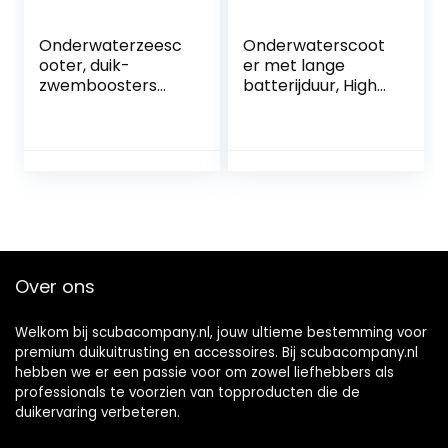
Onderwaterzeesc
Onderwaterscoot
ooter, duik-
er met lange
zwemboosters
batterijduur, High-
met batterij,
power Volledig
elektrisch 300W,
Waterdichte
voor watersporten
Elektrische
Zwembad & duiken
Draagvleugelboot
& snorkelen &
Surfplank
zee-avonturen
Borstelloze Motor
Propeller
Onderwater
Gemakkelijk te
Over ons
dragen en te
bedienen
Welkom bij scubacompany.nl, jouw ultieme bestemming voor
premium duikuitrusting en accessoires. Bij scubacompany.nl
hebben we er een passie voor om zowel liefhebbers als
professionals te voorzien van topproducten die de
duikervaring verbeteren.