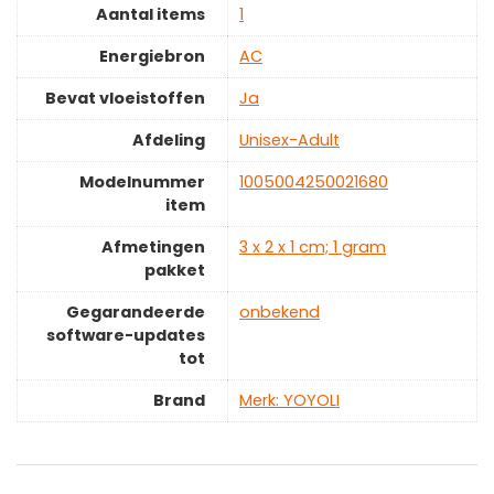
Aantal items
‎1
Energiebron
‎AC
Bevat vloeistoffen
‎Ja
Afdeling
‎Unisex-Adult
Modelnummer
‎1005004250021680
item
Afmetingen
‎3 x 2 x 1 cm; 1 gram
pakket
Gegarandeerde
‎onbekend
software-updates
tot
Brand
Merk: YOYOLI