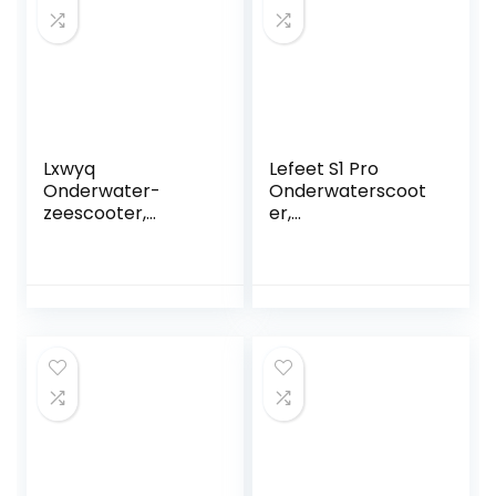
schakelen,
dragen en te
dubbele propeller
bedienen
draagbare
stuwraketten voor
watersport
Lxwyq
Lefeet S1 Pro
Onderwater-
Onderwaterscoot
zeescooter,
er,
onderwaterbooste
duikzwemboosters
r, 10 kg sterke
,
stuwkracht, 30 m,
onderwaterscoote
2 versnellingen,
rbooster,
elektrische
compatibele
duikbooster met
sportcamera voor
twee motoren,
watersport,
voor watersport,
zwembad
zwembadduiken