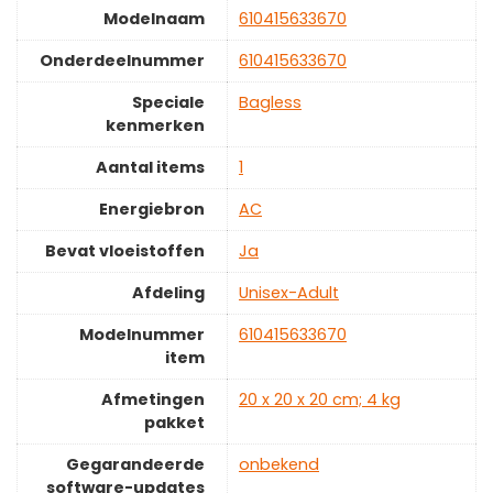
Modelnaam
‎610415633670
Onderdeelnummer
‎610415633670
Speciale
‎Bagless
kenmerken
Aantal items
‎1
Energiebron
‎AC
Bevat vloeistoffen
‎Ja
Afdeling
‎Unisex-Adult
Modelnummer
‎610415633670
item
Afmetingen
‎20 x 20 x 20 cm; 4 kg
pakket
Gegarandeerde
‎onbekend
software-updates