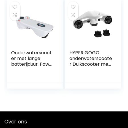
Duikuitrusting voor
snorkelen
Scuba Duiken
Snorkelen
Avonturen
Zwembad Gear
Onderwaterscoot
HYPER GOGO
er met lange
onderwaterscoote
batterijduur, Power
r Duikscooter met
Surfboard
2 batterijen
Onderwater
Actiecamerabeve
Thruster Elektrisch
stiging, zeescooter
Ondersteunde
met dubbele
Waterskateboard
motor voor duiken
Snorkeluitrusting
Zwemmen
Gemakkelijk te
Snorkelen
dragen en te
Avontuur en vissen
bedienen
Over ons