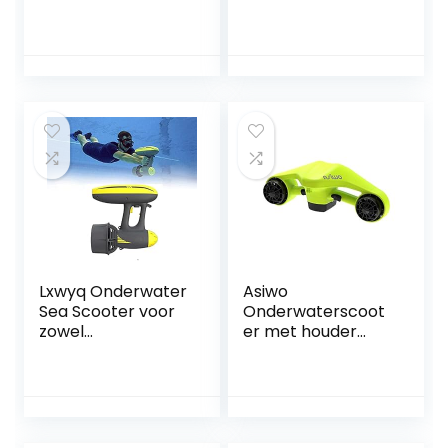
Onderwater Drone
Onderwater
Borstelloze Motor
Boegschroef
Bionische Visvin
Duiken Zwemmen
Power Motor
Onderwater
Onderwater
Schieten Booster
Waterdichte
Handduikuitrusting
Motor Gemakkelijk
Gemakkelijk te
te dragen en te
dragen en te
bedienen
bedienen
Lxwyq Onderwater
Asiwo
Sea Scooter voor
Onderwaterscoot
zowel
er met houder
volwassenen als
voor actiecamera,
kinderen, 600W
waterdichte twee-
Onderwater
motorige mariene
Scooter Jet 50
scooter voor
Meter
duiken, zwemmen,