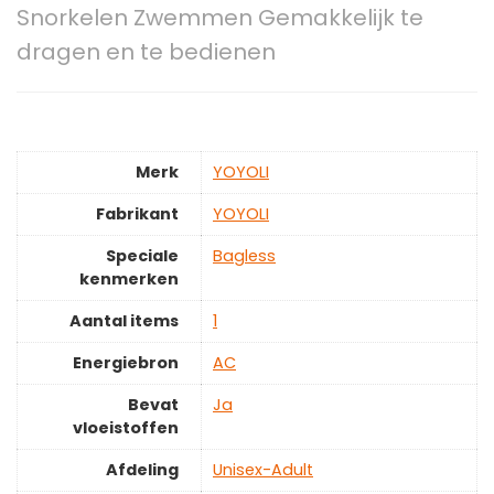
Snorkelen Zwemmen Gemakkelijk te
dragen en te bedienen
Merk
‎YOYOLI
Fabrikant
‎YOYOLI
Speciale
‎Bagless
kenmerken
Aantal items
‎1
Energiebron
‎AC
Bevat
‎Ja
vloeistoffen
Afdeling
‎Unisex-Adult