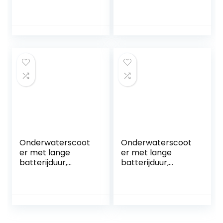
met batterij,
voor actiecamera,
elektrisch 300W,
waterdichte twee-
voor watersporten
motorige mariene
Zwembad & duiken
scooter voor
& snorkelen &
duiken, zwemmen,
zee-avonturen
snorkelen
Onderwaterscoot
Onderwaterscoot
er met lange
er met lange
batterijduur,
batterijduur,
Onderwater
Onderwater Drone
Boegschroef
Borstelloze Motor
Duiken Zwemmen
Bionische Visvin
Onderwater
Power Motor
Schieten Booster
Onderwater
Handduikuitrusting
Waterdichte