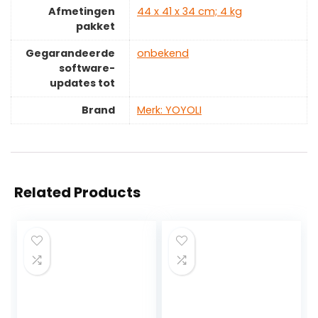
Afmetingen
‎44 x 41 x 34 cm; 4 kg
pakket
Gegarandeerde
‎onbekend
software-
updates tot
Brand
Merk: YOYOLI
Related Products