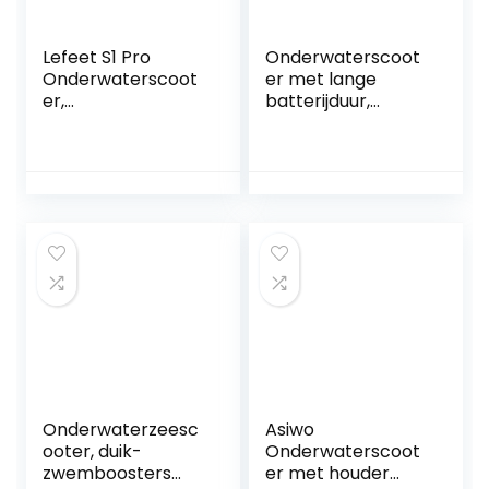
Lefeet S1 Pro
Onderwaterscoot
Onderwaterscoot
er met lange
er,
batterijduur,
duikzwemboosters
Onderwater
,
Robotapparatuur
onderwaterscoote
Borstelloze Motor
rbooster,
Intelligente
compatibele
Onderwater
sportcamera voor
Onderzeese Drone
watersport,
Borstelloze Motor
zwembad
Gemakkelijk te
dragen en te
bedienen
Onderwaterzeesc
Asiwo
ooter, duik-
Onderwaterscoot
zwemboosters
er met houder