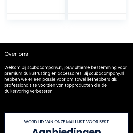
voor actiecamera,
gratis duiken,
waterdichte twee-
snorkelen,
motorige mariene
zeescooter,
scooter voor
borstelloze motor,
duiken, zwemmen,
60 minuten,
snorkelen
verwijderbare
batterij,
waterscooter voor
zwembad (500 W,
Over ons
4400 mAh)
Welkom bij scubacompany.nl, jouw ultieme bestemming voor
premium duikuitrusting en accessoires. Bij scubacompany.nl
hebben we er een passie voor om zowel liefhebbers als
professionals te voorzien van topproducten die de
duikervaring verbeteren.
WORD LID VAN ONZE MAILLIJST VOOR BEST
Aanbiedingen