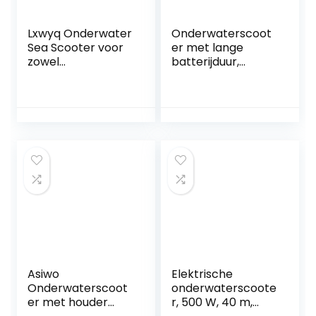
Lxwyq Onderwater
Onderwaterscoot
Sea Scooter voor
er met lange
zowel
batterijduur,
volwassenen als
Onderwater
kinderen, 600W
Boegschroef
Onderwater
Handheld Duiken
Scooter Jet 50
Booster
Meter
Apparatuur
Duikuitrusting voor
Watervliegtuig
Scuba Duiken
Entertainment
Snorkelen
Watersporten
Avonturen
Gemakkelijk te
Zwembad Gear
dragen en te
bedienen (Color :
The standar
Asiwo
Elektrische
Onderwaterscoot
onderwaterscoote
er met houder
r, 500 W, 40 m,