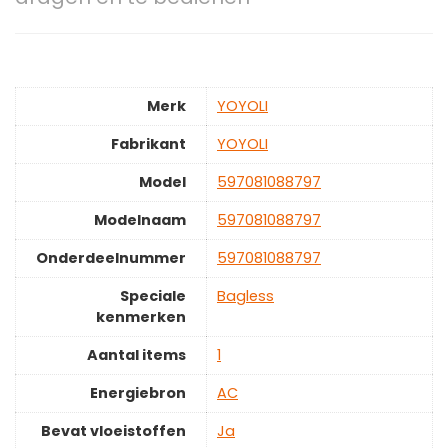
Merk
‎YOYOLI
Fabrikant
‎YOYOLI
Model
‎597081088797
Modelnaam
‎597081088797
Onderdeelnummer
‎597081088797
Speciale
‎Bagless
kenmerken
Aantal items
‎1
Energiebron
‎AC
Bevat vloeistoffen
‎Ja