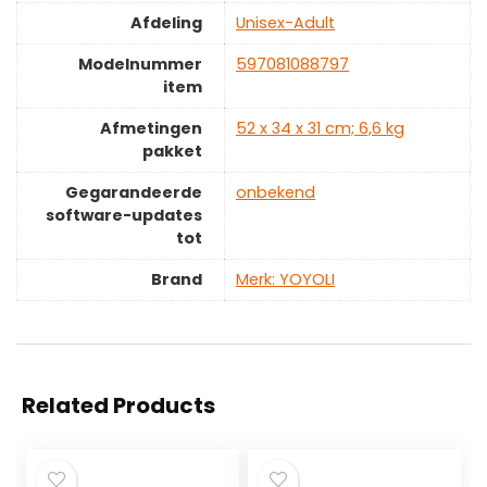
Afdeling
‎Unisex-Adult
Modelnummer
‎597081088797
item
Afmetingen
‎52 x 34 x 31 cm; 6,6 kg
pakket
Gegarandeerde
‎onbekend
software-updates
tot
Brand
Merk: YOYOLI
Related Products