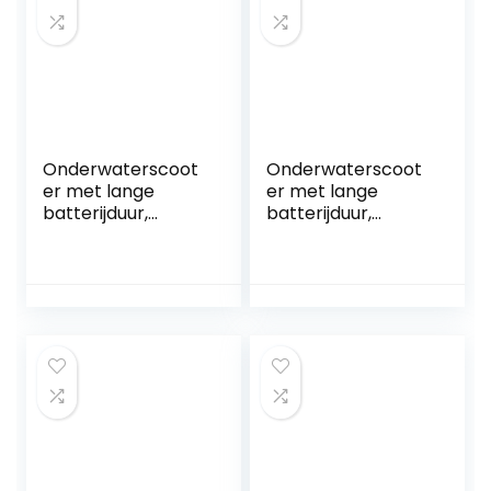
Onderwaterscoot
Onderwaterscoot
er met lange
er met lange
batterijduur,
batterijduur,
Duikuitrusting,
Zwemmotoren
Snorkeluitrusting,
Handduikuitrusting
Onderwaterboegs
Elektrische
chroef Met
Kickboards
Vliegende Vissen,
Aangedreven
Elektrische
Surfplanken
Onderwaterboost
Onderwaterboost
er, Batterijduur 40
ers Gemakkelijk te
Minuten
dragen en te
Gemakkelijk te
bedienen
dragen en