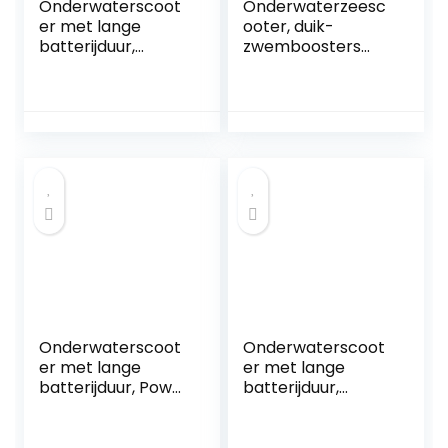
Onderwaterscoot
Onderwaterzeesc
er met lange
ooter, duik-
batterijduur,
zwemboosters
Booster
met batterij,
Onderwater
elektrisch 300W,
Boegschroef
voor watersporten
Onderwatervliegtu
Zwembad & duiken
igen Onbemande
& snorkelen &
Robot Buiten
zee-avonturen
Zwevend Vrij
Duiken Handheld
Duikuitrusting
Gemakkelijk te
dragen en te
bedienen (
Onderwaterscoot
Onderwaterscoot
er met lange
er met lange
batterijduur, Power
batterijduur,
Surfboard
Zwemmotoren
Onderwater
Handduikuitrusting
Thruster Elektrisch
Elektrische