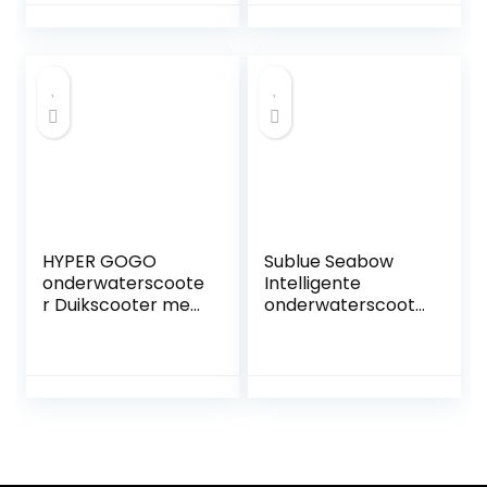
Ondersteunde
Kickboards
Waterskateboard
Aangedreven
Snorkeluitrusting
Surfplanken
Gemakkelijk te
Onderwaterboost
dragen en te
ers Gemakkelijk te
bedienen
dragen en te
bedienen
HYPER GOGO
Sublue Seabow
onderwaterscoote
Intelligente
r Duikscooter met
onderwaterscoote
2 batterijen
r met
Actiecamerabeve
actiecamera
stiging, zeescooter
OLED-display
met dubbele
monteren 40M
motor voor duiken
Waterdichte
Zwemmen
elektrische
Snorkelen
scooter voor
Avontuur en vissen
watersporten,