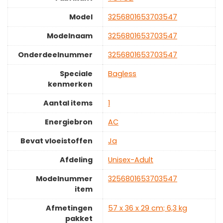
Model
‎3256801653703547
Modelnaam
‎3256801653703547
Onderdeelnummer
‎3256801653703547
Speciale
‎Bagless
kenmerken
Aantal items
‎1
Energiebron
‎AC
Bevat vloeistoffen
‎Ja
Afdeling
‎Unisex-Adult
Modelnummer
‎3256801653703547
item
Afmetingen
‎57 x 36 x 29 cm; 6,3 kg
pakket