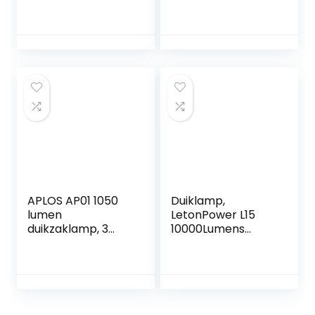
snorkelen, 100 m,
onderwaterzakla
onder water, 6000
mp, ingebouwde
lumen, krachtig
USB-C-
met 4 lichtniveaus,
oplaadpoort,
3 x SST40 led 5000
XHP70.2 led-
K met 4 x 18650
duikzaklamp, IPX8,
oplaadbare
oplaadbaar,
batterijen
onderwaterlicht
APLOS AP01 1050
Duiklamp,
lumen
LetonPower L15
duikzaklamp, 3
10000Lumens
modi, zaklamp,
onderwater Video
IPX8 waterdicht,
Light 100m, Scuba
onderwater
Dive Light, met
dompellamp, 100
Type-C opladen
m waterdicht, met
en vervangbare
accu en oplader
batterij voor