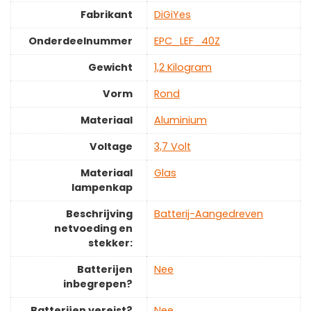
Fabrikant
‎DiGiYes
Onderdeelnummer
‎EPC_LEF_40Z
Gewicht
‎1,2 Kilogram
Vorm
‎Rond
Materiaal
‎Aluminium
Voltage
‎3,7 Volt
Materiaal
‎Glas
lampenkap
Beschrijving
‎Batterij-Aangedreven
netvoeding en
stekker:
Batterijen
‎Nee
inbegrepen?
Batterijen vereist?
‎Nee