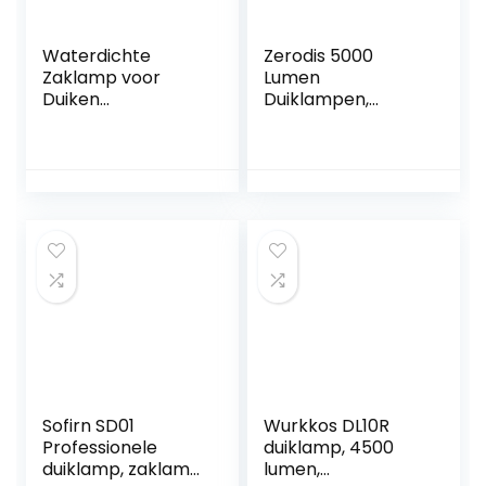
Waterdichte
Zerodis 5000
Zaklamp voor
Lumen
Duiken
Duiklampen,
Duikzaklamp Ipx8
Duiken Zaklamp,
Waterdichte
Professionele
Aluminium
Onderwater
Duiklamp 5000LM
Zaklamp 150 m
Traploos Dimbare
IPX8 Waterdichte
Duiklampen
Duiklamp Dimbare
L2 LED Kralen
Duiken Lichten
voor Duiken
Sofirn SD01
Wurkkos DL10R
Professionele
duiklamp, 4500
duiklamp, zaklamp,
lumen,