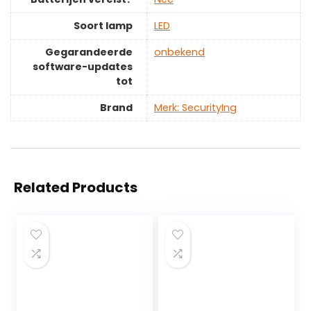
Soort lamp
‎LED
Gegarandeerde
‎onbekend
software-updates
tot
Brand
Merk: SecurityIng
Related Products