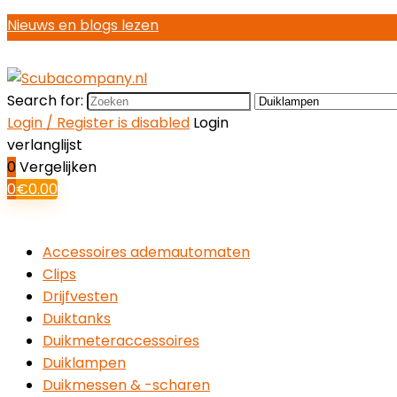
Nieuws en blogs lezen
Search for:
Login / Register is disabled
Login
verlanglijst
0
Vergelijken
0
€
0.00
Accessoires ademautomaten
Clips
Drijfvesten
Duiktanks
Duikmeteraccessoires
Duiklampen
Duikmessen & -scharen