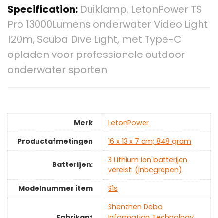
Specification:
Duiklamp, LetonPower TS
Pro 13000Lumens onderwater Video Light
120m, Scuba Dive Light, met Type-C
opladen voor professionele outdoor
onderwater sporten
Merk
‎LetonPower
Productafmetingen
‎16 x 13 x 7 cm; 848 gram
‎3 Lithium ion batterijen
Batterijen:
vereist. (inbegrepen)
Modelnummer item
‎S1s
‎Shenzhen Debo
Fabrikant
Information Technology