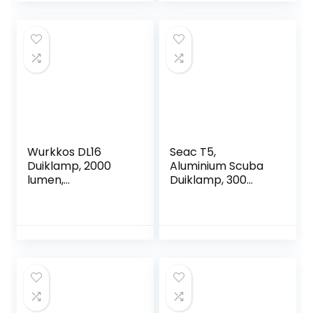
Onder Water
Sport
Wurkkos DL16
Seac T5,
Duiklamp, 2000
Aluminium Scuba
lumen,
Duiklamp, 300
oplaadbaar, IPX8
Lumen, Cree XPG2
waterdicht, 1 x
LED, Afmetingen
SSFT40 led-
14,4×3,2 mm
onderwaterzakla
mp met oplader