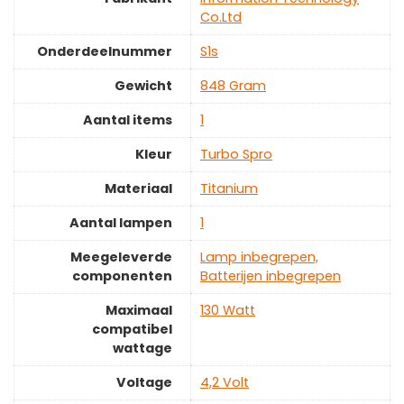
Co.Ltd
Onderdeelnummer
‎S1s
Gewicht
‎848 Gram
Aantal items
‎1
Kleur
‎Turbo Spro
Materiaal
‎Titanium
Aantal lampen
‎1
Meegeleverde
‎Lamp inbegrepen,
componenten
Batterijen inbegrepen
Maximaal
‎130 Watt
compatibel
wattage
Voltage
‎4,2 Volt