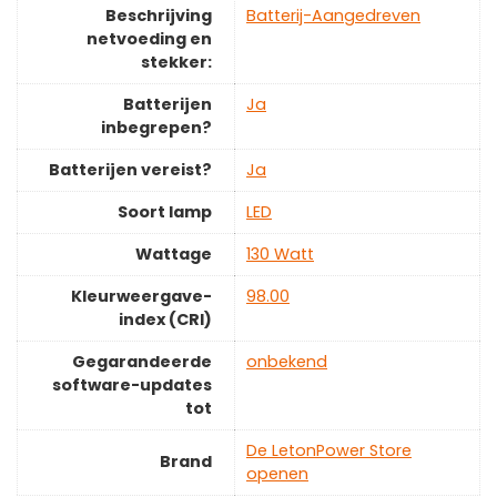
Beschrijving
‎Batterij-Aangedreven
netvoeding en
stekker:
Batterijen
‎Ja
inbegrepen?
Batterijen vereist?
‎Ja
Soort lamp
‎LED
Wattage
‎130 Watt
Kleurweergave-
‎98.00
index (CRI)
Gegarandeerde
‎onbekend
software-updates
tot
De LetonPower Store
Brand
openen