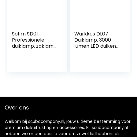
Sofirn SD01
Wurkkos DL07
Professionele
Duiklamp, 3000
duiklamp, zaklamp,
lumen LED duiken
snorkelen, 100 m,
zaklamp 100 m
onder water, 6000
onderwater foto
lumen, krachtig
vulverlichting USB
met 4 lichtniveaus,
oplaadbare
3 x SST40 led 5000
draaischakelaar
K met 4 x 18650
zaklamp met UV-
oplaadbare
rood licht licht
batterijen
Over ons
Welkom bij scubacompany.nl, jouw ultieme bestemming voor
premium duikuitrusting en accessoires. Bij scubacompany.nl
hebben we er een passie voor om zowel liefhebbers als