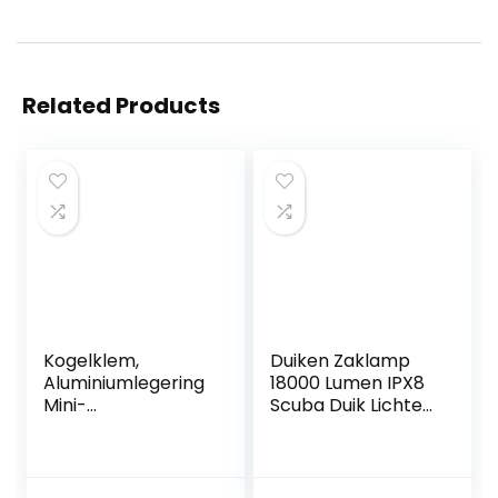
Related Products
Kogelklem,
Duiken Zaklamp
Aluminiumlegering
18000 Lumen IPX8
Mini-
Scuba Duik Lichten
vlinderkogelklem
500 M Onderwater
Duiklampen Klem
LED Zaklamp
Adapterbevestigin
Dompelverlichting
g voor Gopro
voor Outdoor