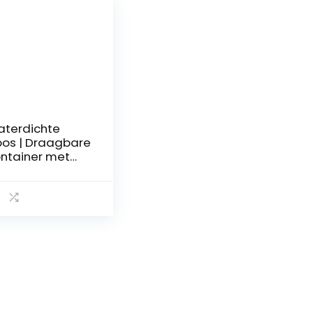
terdichte
os | Draagbare
ntainer met
tislipmat voor
ecisieapparatu
 –
ikdroogboxen
or fietsen,
mperen,
cknicken,
rkennen, raften,
rgbeklimmen
edima