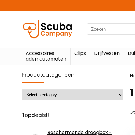
Search
for:
Accessoires
Clips
Drijfvesten
Du
ademautomaten
Productcategorieën
H
‎1
Sh
Topdeals!!
Beschermende droogbox -