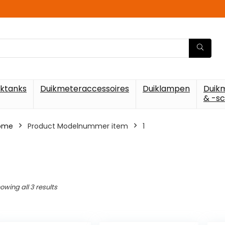
iktanks
Duikmeteraccessoires
Duiklampen
Duik
& -s
ome
Product Modelnummer item
‎1
owing all 3 results