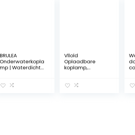
BRULEA
Vllold
Wa
Onderwaterkopla
Oplaadbare
do
mp | Waterdichte
koplamp,
co
LED Onderwater
waterdichte
an
Zaklamp Helder, 2
heldere LED-
pr
Lichtmodi
duiklamp – LED-
ur
Duiklicht,
zaklamp, 2
Du
Oplaadbare LED
lichtmodi
vo
Onderwater
duiklamp,
ka
Zaklamp,
oplaadbare
pi
Hoofdlichten voor
hoofdverlichting
ve
Voorhoofd,
voor voorhoofd,
be
Duiken,
duiken,
F
Zwemmen,
zwemmen,