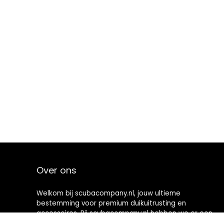
Over ons
Welkom bij scubacompany.nl, jouw ultieme
bestemming voor premium duikuitrusting en
accessoires. Bij scubacompany.nl hebben we er een
passie voor om zowel liefhebbers als professionals te