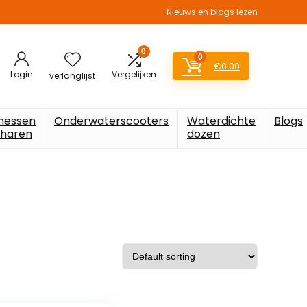
Nieuws en blogs lezen
0
0
€
0.00
Login
Vergelijken
verlanglijst
messen
Onderwaterscooters
Waterdichte
Blogs
charen
dozen