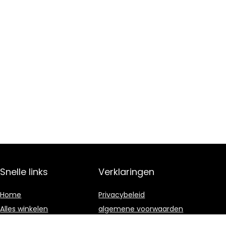
Snelle links
Verklaringen
Home
Privacybeleid
Alles winkelen
algemene voorwaarden
Blogs
Gelieerde