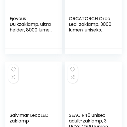
Ejoyous
ORCATORCH Orca
Duikzaklamp, ultra
Led-zaklamp, 3000
helder, 8000 lumen,
lumen, uniseks,
onderwaterlamp,
volwassenen,
waterdicht, 3 x
meerkleurig (wit),
Cree XPL led,
eenheidsmaat
onderwaterfakkels,
100 m, waterdicht,
met polsband voor
outdoor-
onderwatersporte
n
Salvimar LecoLED
SEAC R40 unisex
zaklamp
adult-zaklamp, 3
LED’s, 2300 lumen,