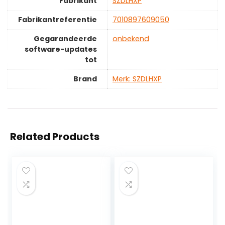
Fabrikant
‎SZDLHXP
Fabrikantreferentie
‎7010897609050
Gegarandeerde
‎onbekend
software-updates
tot
Brand
Merk: SZDLHXP
Related Products