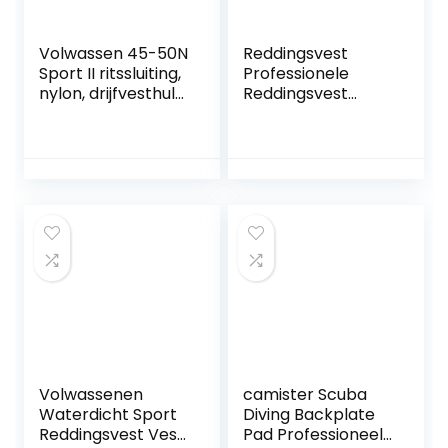
Volwassen 45-50N
Reddingsvest
Sport II ritssluiting,
Professionele
nylon, drijfvesthulp,
Reddingsvest
drijfhulpmiddel,
Surfen Vest
kano-kajak-
Neopreen Super
rubberboot SUP-
Elastische
jas met zak, zeer
Drijfvermogen
duurzaam
Beschermende
ontwerp voor
Zwemmen Varen
snelle
Motor Boot Vest
watersporten –
unisex
Volwassenen
camister Scuba
Waterdicht Sport
Diving Backplate
Reddingsvest Vest,
Pad Professioneel