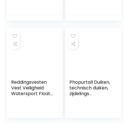
Float Zwemmen
Soft Diving BCD
Drijfhulpmiddel
Rugkussen BCD
Surfen Vest Safty
Harnas Backplate
Outdoor Vissen
Pad B
Reddingsvesten
met Verstelbare
Gesp Duiken
Water Sport
Reddingsvesten
Phopurtall Duiken,
Vest Veiligheid
technisch duiken,
Watersport Float
zijdelings
Jassen
aangebracht,
Drijfhulpmiddelen
tarierjas van 2 inch
Zwemvest voor
D-ring PVD-
volwassenen en
oppervlak,
kinderen
behandeling voor
Ontworpen voor
tarierjack,