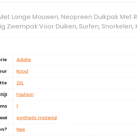
et Lange Mouwen, Neopreen Duikpak Met Rit
ig Zwempak Voor Duiken, Surfen, Snorkelen,
rie
‎Adulte
eur
‎Rood
tte
‎2XL
tijl
‎Fashion
ems
‎1
aal
‎synthetic material
en?
‎Nee