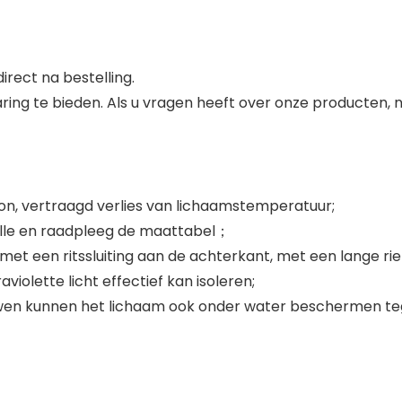
direct na bestelling.
varing te bieden. Als u vragen heeft over onze producten
n, vertraagd verlies van lichaamstemperatuur;
taille en raadpleeg de maattabel；
t een ritssluiting aan de achterkant, met een lange riem
iolette licht effectief kan isoleren;
wen kunnen het lichaam ook onder water beschermen te