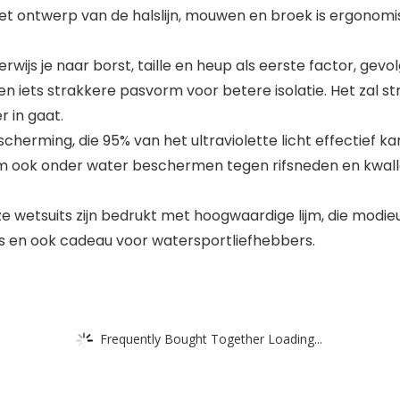
 Het ontwerp van de halslijn, mouwen en broek is ergono
wijs je naar borst, taille en heup als eerste factor, gevo
iets strakkere pasvorm voor betere isolatie. Het zal stra
r in gaat.
ming, die 95% van het ultraviolette licht effectief kan 
ook onder water beschermen tegen rifsneden en kwalle
wetsuits zijn bedrukt met hoogwaardige lijm, die modieus
ns en ook cadeau voor watersportliefhebbers.
Frequently Bought Together Loading...