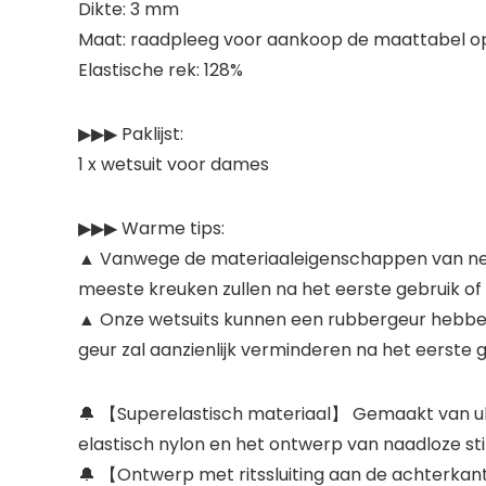
Dikte: 3 mm
Maat: raadpleeg voor aankoop de maattabel op
Elastische rek: 128%
▶▶▶ Paklijst:
1 x wetsuit voor dames
▶▶▶ Warme tips:
▲ Vanwege de materiaaleigenschappen van neopr
meeste kreuken zullen na het eerste gebruik of
▲ Onze wetsuits kunnen een rubbergeur hebben
geur zal aanzienlijk verminderen na het eerste 
🔔 【Superelastisch materiaal】 Gemaakt van ult
elastisch nylon en het ontwerp van naadloze st
🔔 【Ontwerp met ritssluiting aan de achterkan