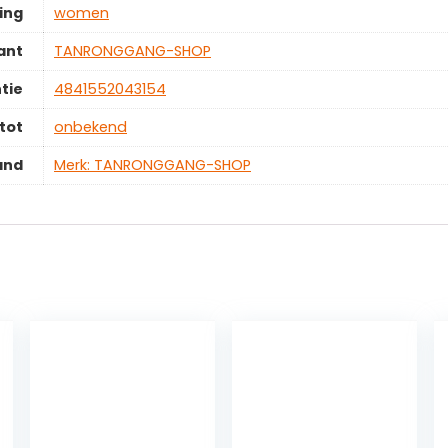
ing
‎women
ant
‎TANRONGGANG-SHOP
tie
‎4841552043154
tot
‎onbekend
and
Merk: TANRONGGANG-SHOP