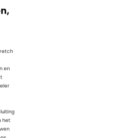
n,
retch
on en
t
eler
uiting
m het
uwen
ens