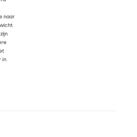
je naar
ewicht
zijn
ere
et
 in