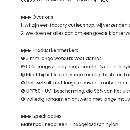
▶▶▶ Over ons
1. Wij zijn een factory outlet shop, wij verzenden 
2. We doen er alles aan om een ​​goede klanter
▶▶▶ Productkenmerken:
❶ 3 mm lange wetsuits voor dames;
❷ 90% hoogwaardig neopreen + 10% stretch nylo
➌ Meet bij het kiezen van je maat je buste en 
❹ Het wetsuit met lange mouwen is ontworpen me
❺ UPF50+ UV-bescherming, die 95% van het ultrav
❻ Volledig lichaam en ontwerp met lange mou
▶▶▶ Specificaties:
Materiaal: neopreen + hoogelastisch nylon