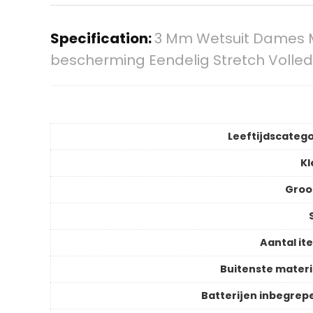
Specification:
3 Mm Wetsuit Dames M
bescherming Eendelig Stretch Volled
Leeftijdscatego
Kl
Groo
S
Aantal it
Buitenste materi
Batterijen inbegrep