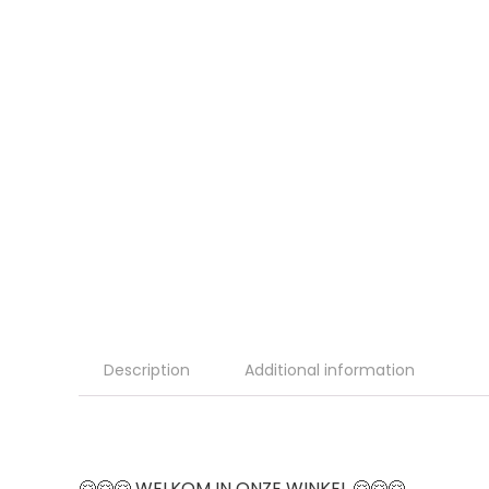
Description
Additional information
🤗🤗🤗 WELKOM IN ONZE WINKEL 🤗🤗🤗