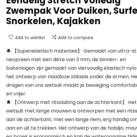
Eendelig Stretch Volledig
Zwempak Voor Duiken, Surfe
Snorkelen, Kajakken
Add to wishlist
Add to compare
🔔 【Superelastisch materiaal】 Gemaakt van ultra-st
neopreen met een dikte van 3 mm, de binnen- en
buitenlagen zijn gemaakt van viervoudig elastisch nyl
het ontwerp van naadloze stiksels onder de armen. He
dragen van ons wetsuit maakt je beweging comfortab
en vrijer.
🔔 【Ontwerp met ritssluiting aan de achterkant】 Het
wetsuit met lange mouwen is ontworpen met een ritssl
aan de achterkant, met een lange riem, erg handig o
aan en uit te trekken. Het ontwerp van de halslijn, mo
en broek is ergonomisch en kan de wateropname tijd