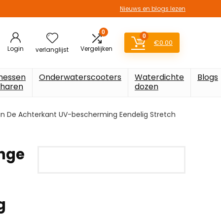
Nieuws en blogs lezen
0
0
€
0.00
Login
Vergelijken
verlanglijst
messen
Onderwaterscooters
Waterdichte
Blogs
charen
dozen
n De Achterkant UV-bescherming Eendelig Stretch
nge
g