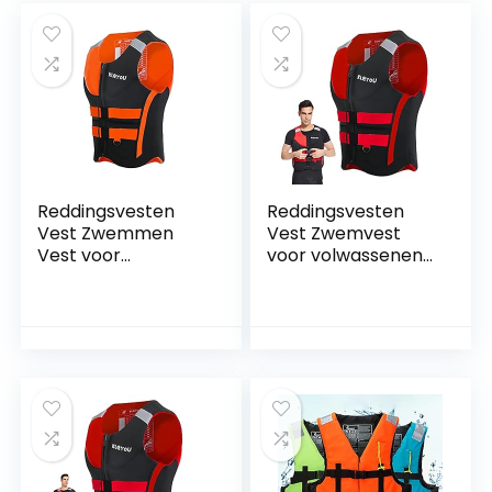
100 Kg
Reddingsvesten
Reddingsvesten
Vest Zwemmen
Vest Zwemvest
Vest voor
voor volwassenen
Volwassen/Kindere
en kinderen
n Outdoor Vissen
Outdoor Vissen
Reddingsvest Kajak
Reddingsvest
Vest
Premium Vest
Reddingsvesten
Kajak
Water Sport
Drijfvermogen
Drijfvest:
Ontworpen voor
het hele gezin