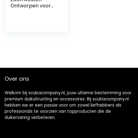
Ontworpen voor
gebruik door het
hele gezin
Zwemvest voor
volwassenen/kinde
ren
Over ons
Welkom bij scubacompany.nl, jouw ultieme bestemming voor
premium duikuitrusting en accessoires. Bij scubacompany.nl
hebben we er een passie voor om zowel liefhebbers als
professionals te voorzien van topproducten die de
duikervaring verbeteren.