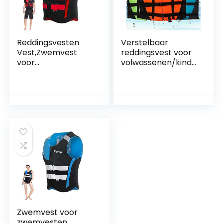
Reddingsvesten
Verstelbaar
Vest,Zwemvest
reddingsvest voor
voor
volwassenen/kinde
Volwassenen/Kinde
ren Ademend licht
ren,Buiten Vissen
reddingsvest
Kajak
zomer
Reddingsvesten
professioneel
Watersport
veiligheidsvest
Ontworpen voor
boten kajak
Hele Famaily
drijfvest 15-100 kg
Gebruik
Zwemvest voor
zwemvesten