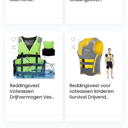
Draagbaar
Surfen Vest
Zwemvest 210D
Neopreen Super
Encryptie Materiaal
Elastische
voor Volwassen
Drijfvermogen
Kinderen
Beschermende
Zwemmen Vissen
Zwemmen Varen
Surfen Rafting
Motor Boot Vest
Reddingsvest
Reddingsvest voor
Volwassen
volwassen kinderen
Drijfvermogen Vest
Survival Drijvend
Kinderen Duiken
reddingsvest
Training Ademend
Zwemvest Drijfvest
Licht 5mm Parel
Vest Ontworpen
Katoen
voor Hele Famaily
Drijfvermogen 15-
Gebruik