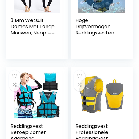
3 Mm Wetsuit
Hoge
Dames Met Lange
Drijfvermogen
Mouwen, Neopreen
Reddingsvesten
Duikpak Met
Mannen/Vrouwen
Ritssluiting Aan De
Verdikte EPE
Achterkant UV-
Katoen Anti-
bescherming
Collision Vissen
Eendelig Stretch
Motorboot Surfen
Volledig Zwempak
Volwassen
Voor Duiken,
Reddingsvest
Surfen, Snorkelen,
Kajakken
Reddingsvest
Reddingsvest
Beroep Zomer
Professionele
Ademend
Reddingsvest