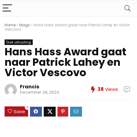
Home
»
blogs
»
Hans Hass Award gaat naar Patrick Lahey en Victor
Vescovo
Duik uitrusting
Hans Hass Award gaat
naar Patrick Lahey en
Victor Vescovo
Francis
38
Views
December 29, 2023
0
Save