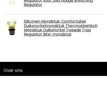
Regulator voor 2Nd Gauge Breathing
Regulator
Siliconen Mondstuk, Comfortabel
Duiksnorkelmondstuk Thermoplastisch
Mondstuk Duiksnorkel Tweede Trap
Regulator Bite-mondstuk
Over ons
Welkom bij scubacompany.nl, jouw ultieme bestemming voor
premium duikuitrusting en accessoires. Bij scubacompany.nl
hebben we er een passie voor om zowel liefhebbers als
professionals te voorzien van topproducten die de
duikervaring verbeteren.