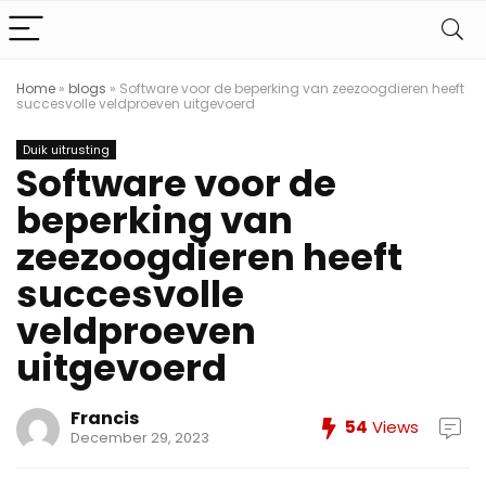
Home
»
blogs
»
Software voor de beperking van zeezoogdieren heeft
succesvolle veldproeven uitgevoerd
Duik uitrusting
Software voor de
beperking van
zeezoogdieren heeft
succesvolle
veldproeven
uitgevoerd
Francis
54
Views
December 29, 2023