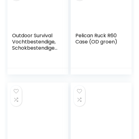
Outdoor Survival
Pelican Ruck R60
Vochtbestendige,
Case (OD groen)
Schokbestendige
en Waterdichte
Opbergdoos
Verzegelde
Draagtas met
Verstelbare Droge
Dozen Duiken en
Snorkelen