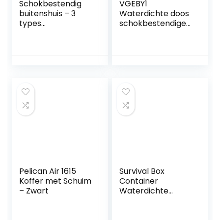
Schokbestendig
VGEBY1
buitenshuis – 3
Waterdichte doos
types
schokbestendige
schokbestendige
droge
en drukbestendige
opbergdoos,
waterdichte
harde plastic
verzegelde
beschermende
overlevingsbox
grip Carry Touch
voor buiten (190 x
telefoonhoes +
120 x 52 mm).
schuim + handvat
voor vissen
kamperen
wandelen (groot
zwart)
Pelican Air 1615
Survival Box
Koffer met Schuim
Container
– Zwart
Waterdichte
schokbestendige
opbergdoos Buiten