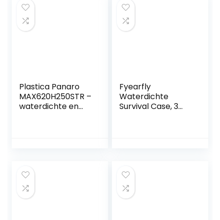
Plastica Panaro
Fyearfly
MAX620H250STR –
Waterdichte
waterdichte en
Survival Case, 3
stofdichte koffer
soorten Outdoor
met plukschuim in
Shockproof en
de bodem en
Drukbestendige
noppenschuim in
Waterdichte
het deksel (620
Verzegelde Box
mm x 460 mm x
Survival
250 mm) (zwart)
Opbergkoffer (200
(met wielen en
* 98 * 82 mm)
uittrekbare
handgreep)