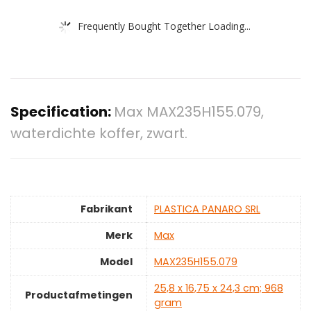
Frequently Bought Together Loading...
Specification:
Max MAX235H155.079,
waterdichte koffer, zwart.
Fabrikant
‎PLASTICA PANARO SRL
Merk
‎Max
Model
‎MAX235H155.079
‎25,8 x 16,75 x 24,3 cm; 968
Productafmetingen
gram