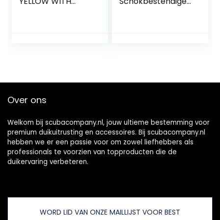
YELLOW WITH
Schokbestendige
CLEAR LID
Doos Waterdichte
Doos Verzegelde
Container Case
voor Wandelen
Kamperen
Avontuur Reizen
Gezinsgebruik
Over ons
Welkom bij scubacompany.nl, jouw ultieme bestemming voor
premium duikuitrusting en accessoires. Bij scubacompany.nl
hebben we er een passie voor om zowel liefhebbers als
professionals te voorzien van topproducten die de
duikervaring verbeteren.
WORD LID VAN ONZE MAILLIJST VOOR BEST