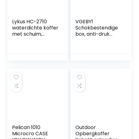
Lykus HC-2710
VGEBY1
waterdichte koffer
Schokbestendige
met schuim,
box, anti-druk
binnenmaat
outdoor-
10,6×6,3×3,1 inch,
opbergdoos ter
geschikt voor
bescherming van
pistool, kleine
het gereedschap
elektronica en
(L-zwart)
meer
Pelican 1010
Outdoor
Microcro CASE
Opbergkoffer