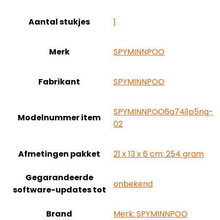
Aantal stukjes
‎1
Merk
‎SPYMINNPOO
Fabrikant
‎SPYMINNPOO
‎SPYMINNPOO6a74i1p5nq-
Modelnummer item
02
Afmetingen pakket
‎21 x 13 x 6 cm; 254 gram
Gegarandeerde
‎onbekend
software-updates tot
Brand
Merk: SPYMINNPOO