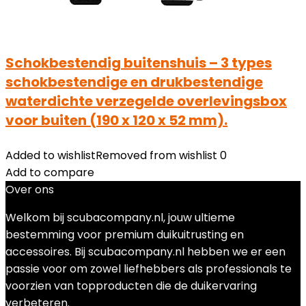
Schokbestendig buitenshuis – 3 types
schokbestendige en drukbestendige
waterdichte verzegelde overlevingsbox
voor buiten (190 x 120 x 52 mm).
Added to wishlist
Removed from wishlist
0
Add to compare
Over ons
Welkom bij scubacompany.nl, jouw ultieme
bestemming voor premium duikuitrusting en
accessoires. Bij scubacompany.nl hebben we er een
passie voor om zowel liefhebbers als professionals te
voorzien van topproducten die de duikervaring
verbeteren.