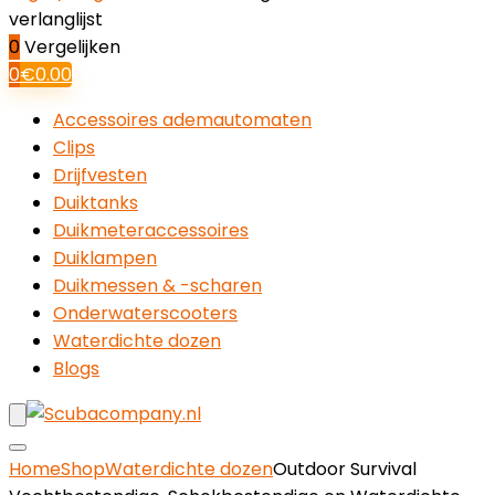
verlanglijst
0
Vergelijken
0
€
0.00
Accessoires ademautomaten
Clips
Drijfvesten
Duiktanks
Duikmeteraccessoires
Duiklampen
Duikmessen & -scharen
Onderwaterscooters
Waterdichte dozen
Blogs
Home
Shop
Waterdichte dozen
Outdoor Survival