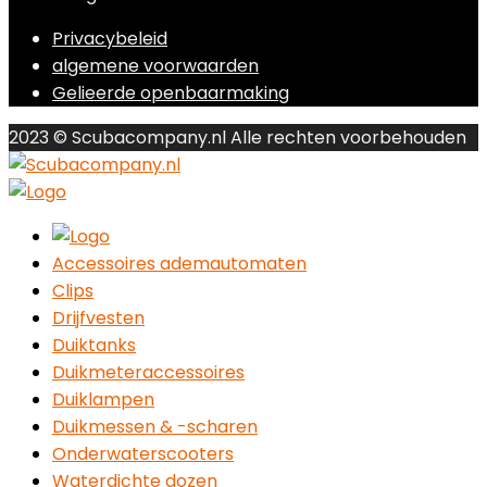
Privacybeleid
algemene voorwaarden
Gelieerde openbaarmaking
2023 © Scubacompany.nl Alle rechten voorbehouden
Accessoires ademautomaten
Clips
Drijfvesten
Duiktanks
Duikmeteraccessoires
Duiklampen
Duikmessen & -scharen
Onderwaterscooters
Waterdichte dozen