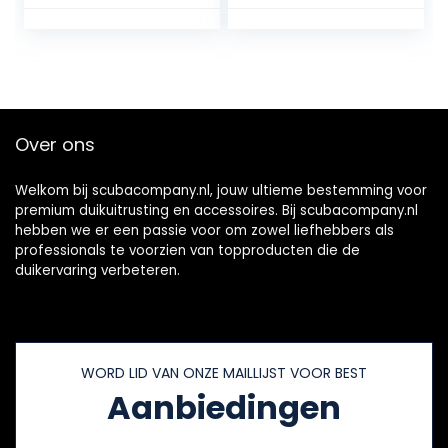
Onderwateradem
Gasopslag
haling voor Duiken
Onderwater
Sightseeing
Ademhaling
Luchtvaart
Aluminium voor
Duiken
Bezienswaardighe
Over ons
den Bekijken
Welkom bij scubacompany.nl, jouw ultieme bestemming voor
premium duikuitrusting en accessoires. Bij scubacompany.nl
hebben we er een passie voor om zowel liefhebbers als
professionals te voorzien van topproducten die de
duikervaring verbeteren.
WORD LID VAN ONZE MAILLIJST VOOR BEST
Aanbiedingen