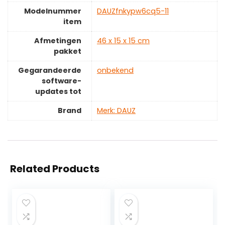
Modelnummer
‎DAUZfnkypw6cq5-11
item
Afmetingen
‎46 x 15 x 15 cm
pakket
Gegarandeerde
‎onbekend
software-
updates tot
Brand
Merk: DAUZ
Related Products