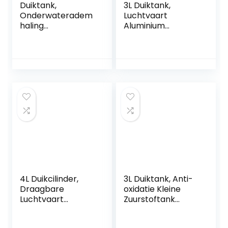
Duiktank,
3L Duiktank,
Onderwateradem
Luchtvaart
haling
Aluminium
Snorkeluitrusting
Duikuitrusting
Luchtvaart
Onderwater
Aluminium 4L
Ademhaling Kleine
Duikcilinder voor
Zuurstoftank
Waterredding
Draagbare
Hogedruk
Gasopslag voor
Duiken
Bezienswaardighe
den Bekijken
4L Duikcilinder,
3L Duiktank, Anti-
Draagbare
oxidatie Kleine
Luchtvaart
Zuurstoftank
Aluminium
Duikuitrusting
Duiktank
Hogedruk