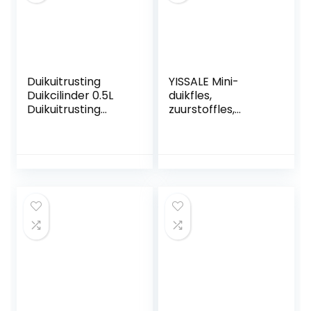
Duikuitrusting
YISSALE Mini-
Duikcilinder 0.5L
duikfles,
Duikuitrusting
zuurstoffles,
Duiksportbenodigd
Scuba-tank,
heden Siliconen
duikfles,
Ademhalingsappa
duikuitrusting, 5-10
raatset voor
minuten,
duiken of als
draagbaar, 0,13 l,
reserveluchtfles
ademvrijheid
onder water