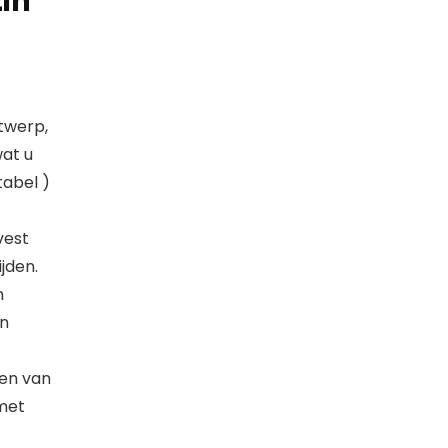
in
twerp,
wat u
tabel )
vest
jden.
n
en
en van
 met