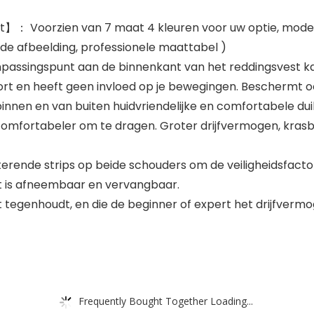
t】： Voorzien van 7 maat 4 kleuren voor uw optie, modeo
ie de afbeelding, professionele maattabel )
passingspunt aan de binnenkant van het reddingsvest ka
ort en heeft geen invloed op je bewegingen. Beschermt oo
en en van buiten huidvriendelijke en comfortabele duikst
comfortabeler om te dragen. Groter drijfvermogen, krasb
erende strips op beide schouders om de veiligheidsfacto
nt is afneembaar en vervangbaar.
t tegenhoudt, en die de beginner of expert het drijfverm
Frequently Bought Together Loading...