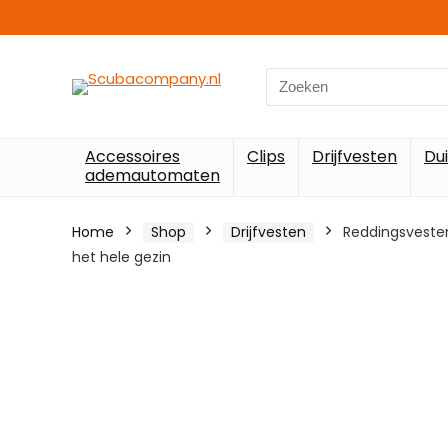
Search
for:
Accessoires
Clips
Drijfvesten
Du
ademautomaten
Home
Shop
Drijfvesten
Reddingsvesten
het hele gezin