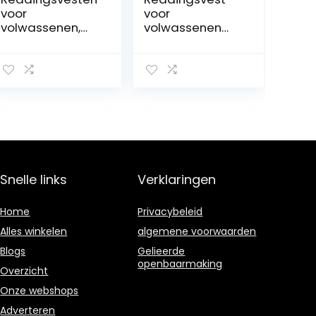
voor
voor
volwassenen,
volwassenen
drijfvest voor
Surfen Vest
watersport
Mannen en
Zwemmen
vrouwen
Driften Skiën
Drijfhulpmiddel
Neopreen
Vissen
reddingsvest
Zwemmen
Watersport
Professioneel
Drijfjack Vissen
Neopreen Varen
Reddingsvesten
Surfen
voor varen
Veiligheid
Snelle links
Verklaringen
Drijfvermogen
Float Leren
Lichtgewicht
Home
Privacybeleid
Alles winkelen
algemene voorwaarden
Blogs
Gelieerde
openbaarmaking
Overzicht
Onze webshops
Adverteren