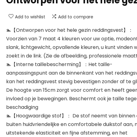
Ontworpen voor het hele gez
Add to wishlist
Add to compare
🏊‍【Ontworpen voor het hele gezin reddingsvest】：
Voorzien van 7 maat 4 kleuren voor uw optie, modeon
slank, lichtgewicht, opvallende kleuren, u kunt vinden 
zoekt in de link. (Zie de afbeelding, professionele maat
🏊‍【Interne taillebescherming】：Het taille-
aanpassingspunt aan de binnenkant van het reddings
kan het reddingsvest stevig bevestigen zonder af te gli
De hoogte van 15cm zorgt voor comfort en heeft gee
invloed op je bewegingen. Beschermt ook je taille teg
beschadiging
🏊‍【Hoogwaardige stof】： De stof neemt van binnen 
buiten huidvriendelijke en comfortabele duikstof aan,
uitstekende elasticiteit en fijne afstemming, en het