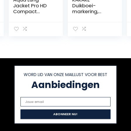
Jacket Pro HD
Duikboei-
Compact
markering,
reisjack
drijvend
wateroppervlak,
grote ritssluiting,
goed zichtbaar,
fluorescerende
gele netbodem
voor snorkelen,
vrijduiken en
vissen
WORD LID VAN ONZE MAILLIJST VOOR BEST
Aanbiedingen