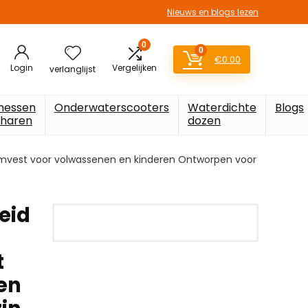
Nieuws en blogs lezen
0
0
€
0.00
Login
Vergelijken
verlanglijst
messen
Onderwaterscooters
Waterdichte
Blogs
charen
dozen
wemvest voor volwassenen en kinderen Ontworpen voor
eid
t
en