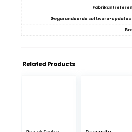
Fabrikantreferen
Gegarandeerde software-updates 
Br
Related Products
Ronlok Scuba
Doengdfo