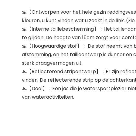
🏊‍【Ontworpen voor het hele gezin reddingsves
kleuren, u kunt vinden wat u zoekt in de link. (Z
🏊‍【Interne taillebescherming】：Het taille-aan
te glijden. De hoogte van 15cm zorgt voor comf
🏊‍【Hoogwaardige stof】： De stof neemt van binn
afstemming, en het tailleontwerp is dunner en 
sterk draagvermogen uit.
🏊‍【Reflecterend stripontwerp】：Er zijn reflect
vinden. De reflecterende strip op de achterka
🏊‍【Doel】：Een jas die je watersportplezier nie
van wateractiviteiten.