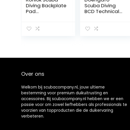
Diving Backplate
Scuba Diving
Pad
BCD Technical
Professioneel
Diving Backplate
Soft Diving BCD
Scuba Diving
Rugkussen BCD
Backplate voor
Harnas
watersport
Backplate Pad B
Over ons
Welkom bij scubacompany.nl, jouw ultieme
bestemming voor premium duikuitrusting en
accessoires. Bij scubacompany.nl hebben we er een
passie voor om zowel liefhebbers als professionals te
voorzien van topproducten die de duikervaring
verbeteren.