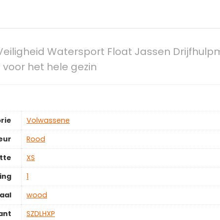
eiligheid Watersport Float Jassen Drijfhul
voor het hele gezin
rie
‎Volwassene
eur
‎Rood
tte
‎XS
ing
‎1
aal
‎wood
ant
‎SZDLHXP