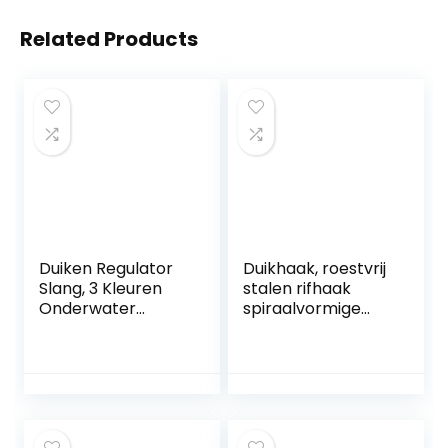
Related Products
Duiken Regulator
Duikhaak, roestvrij
Slang, 3 Kleuren
stalen rifhaak
Onderwater
spiraalvormige
Duiken Plastic
spoel lanyard
Dubbele BCD
unisex volwassen
Slang Houder Met
clip dubbele
Clip Haak
onderwaterhaak