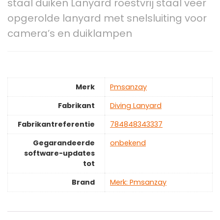
staal duiken Lanyard roestvrij staal veer
opgerolde lanyard met snelsluiting voor
camera’s en duiklampen
Merk
‎Pmsanzay
Fabrikant
‎Diving Lanyard
Fabrikantreferentie
‎784848343337
Gegarandeerde
‎onbekend
software-updates
tot
Brand
Merk: Pmsanzay