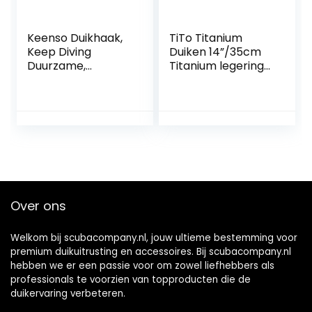
Keenso Duikhaak,
TiTo Titanium
Keep Diving
Duiken 14”/35cm
Duurzame,
Titanium legering
dubbele clip-haak
Kreeft Kietelen
van roestvrij staal
Pointer Stick
met kliksluiting
w/Meting &
voor duiken
Lanyard
(Donkerblauw)
Over ons
Welkom bij scubacompany.nl, jouw ultieme bestemming voor
premium duikuitrusting en accessoires. Bij scubacompany.nl
hebben we er een passie voor om zowel liefhebbers als
professionals te voorzien van topproducten die de
duikervaring verbeteren.