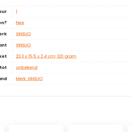
eur
‎1
en?
‎Nee
erk
‎XINSUO
ant
‎XINSUO
ket
‎23,3 x 15,5 x 2,4 cm; 120 gram
tot
‎onbekend
and
Merk: XINSUO