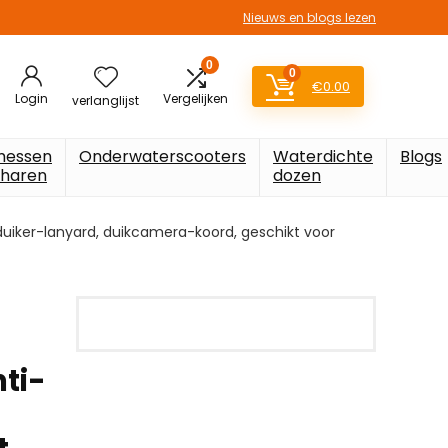
Nieuws en blogs lezen
0
0
€
0.00
Login
Vergelijken
verlanglijst
messen
Onderwaterscooters
Waterdichte
Blogs
charen
dozen
s-duiker-lanyard, duikcamera-koord, geschikt voor
ti-