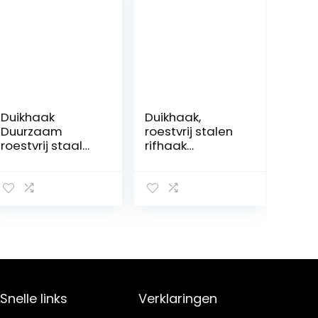
Duikhaak
Duikhaak,
Duurzaam
roestvrij stalen
roestvrij staal
rifhaak
Dubbelzijdige
spiraalvormige
clip Haak Bout
spoel lanyard
Snap Duiken
unisex
Duikgesp
volwassen clip
Duikclip
dubbele
onderwaterhaa
k
Snelle links
Verklaringen