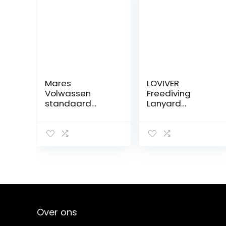
Mares
LOVIVER
Volwassen
Freediving
standaard
Lanyard
retractor
Duikveiligheidst
roestvrij staal
ouw
met
Professioneel
vergrendeling,
verstelbaar
zwart, één maat
polskoord met
karabijnhaak
Duiktouw
Veiligheidslijn
voor snorkelen
Over ons