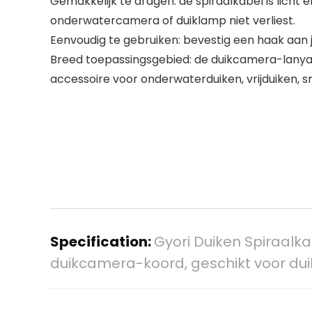
Gemakkelijk te dragen: de spiraalkabel is licht
onderwatercamera of duiklamp niet verliest.
Eenvoudig te gebruiken: bevestig een haak aan je
Breed toepassingsgebied: de duikcamera-lanyard 
accessoire voor onderwaterduiken, vrijduiken, 
Specification:
Gyori Duiken Spiraalka
duikcamera-koord, geschikt voor du