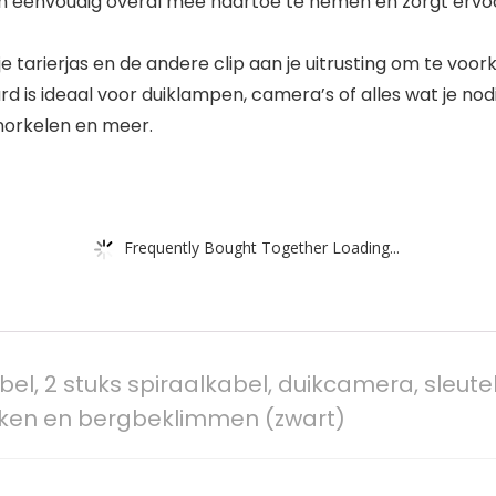
 en eenvoudig overal mee naartoe te nemen en zorgt ervoor
 tarierjas en de andere clip aan je uitrusting om te voork
is ideaal voor duiklampen, camera’s of alles wat je nodig
snorkelen en meer.
Frequently Bought Together Loading...
bel, 2 stuks spiraalkabel, duikcamera, sleute
iken en bergbeklimmen (zwart)