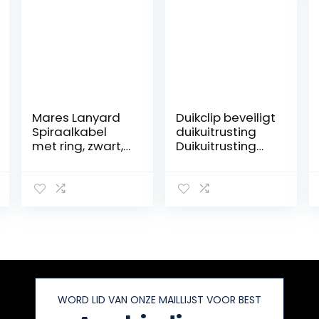
Mares Lanyard
Duikclip beveiligt
Spiraalkabel
duikuitrusting
met ring, zwart,
Duikuitrusting
één maat
Dual BCD
slanghouder
met
karabijnhaak
gesp voor
duiken
snorkelen-zwart
WORD LID VAN ONZE MAILLIJST VOOR BEST