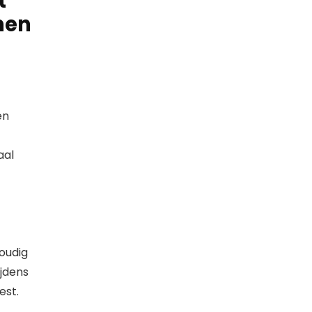
t
men
en
aal
voudig
ijdens
est.