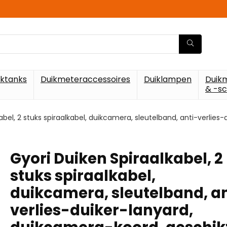
iktanks
Duikmeteraccessoires
Duiklampen
Duik
& -s
abel, 2 stuks spiraalkabel, duikcamera, sleutelband, anti-verlie
Gyori Duiken Spiraalkabel, 2
stuks spiraalkabel,
duikcamera, sleutelband, an
verlies-duiker-lanyard,