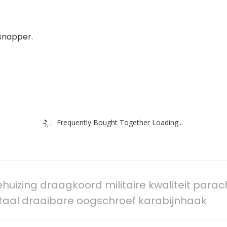
snapper.
Frequently Bought Together Loading...
zing draagkoord militaire kwaliteit parac
j staal draaibare oogschroef karabijnhaak