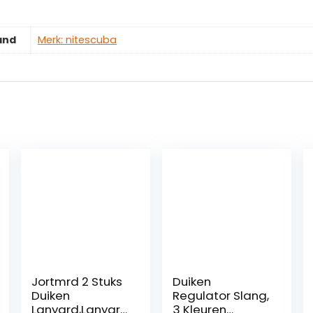
and
Merk: nitescuba
Jortmrd 2 Stuks
Duiken
Duiken
Regulator Slang,
Lanyard,Lanyard
3 Kleuren