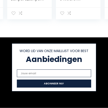
Gesp met
Onderwater
Haken,Sport
Duiken Plastic
Spiraalkabel
Dubbele BCD
Koord
Slang Houder
Duiken,Zwart
Met Clip Haak
Veilig Nylon
Lanyard Coil
Lanyard voor
Duikaccessoires,
Met Clip
WORD LID VAN ONZE MAILLIJST VOOR BEST
Snelsluiting
Aanbiedingen