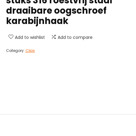
stuks 316 roestvrij staal
draaibare oogschroef
karabijnhaak
Add to wishlist
Add to compare
Category:
Clips