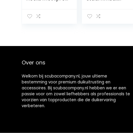
roestvrijstalen
met
clip voor
spiraalkabel
onderwaterfoto
Scuba Diving
grafie
Reef haak
roestvrij staal
Reef Hook
duikhaak Scuba
Safety
Accessoires met
spiraalspoel
Over ons
lanyard
snelsluiting
Welkom bij scubacompany.nl, jouw ultieme
bestemming voor premium duikuitrusting en
accessoires. Bij scubacompany.nl hebben we er een
passie voor om zowel liefhebbers als professionals te
voorzien van topproducten die de duikervaring
verbeteren.