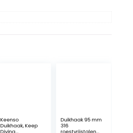
Keenso
Duikhaak 95 mm
Duikhaak, Keep
316
Diving
roestvrijstalen