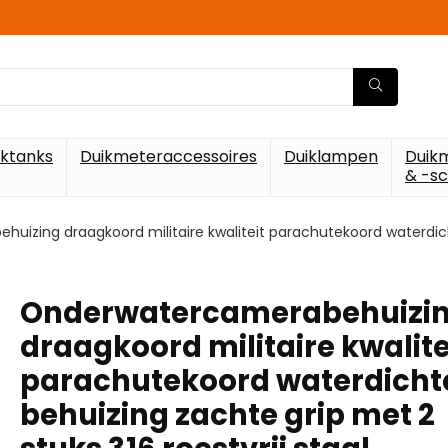
iktanks
Duikmeteraccessoires
Duiklampen
Duik
& -s
izing draagkoord militaire kwaliteit parachutekoord waterdicht
Onderwatercamerabehuizi
draagkoord militaire kwalite
parachutekoord waterdicht
behuizing zachte grip met 2