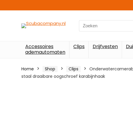
Search
for:
Accessoires
Clips
Drijfvesten
Du
ademautomaten
Home
Shop
Clips
Onderwatercamerabehu
staal draaibare oogschroef karabijnhaak