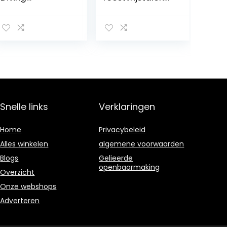
Duurzame,
haak Swivel
dubbele clip-
Snap Bolt Kit
haak van
Duikaccessoire
roestvrij staal
met kliksluiting
voor duiken
Snelle links
Verklaringen
Home
Privacybeleid
Alles winkelen
algemene voorwaarden
Blogs
Gelieerde
openbaarmaking
Overzicht
Onze webshops
Adverteren