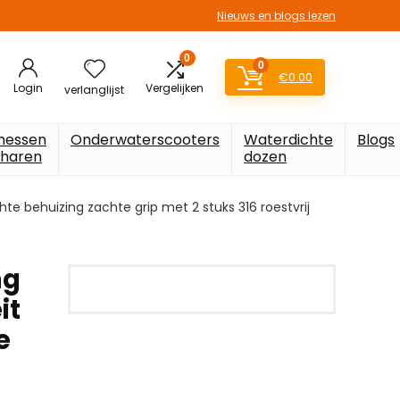
Nieuws en blogs lezen
0
0
€
0.00
Login
Vergelijken
verlanglijst
messen
Onderwaterscooters
Waterdichte
Blogs
charen
dozen
e behuizing zachte grip met 2 stuks 316 roestvrij
ng
it
e