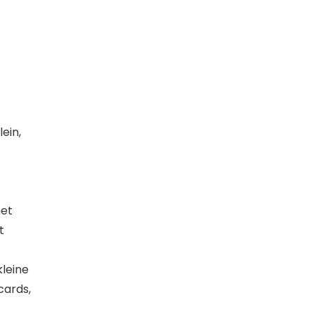
lein,
het
t
leine
cards,