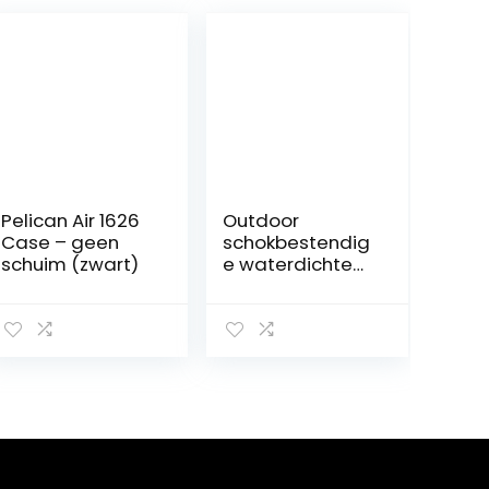
Pelican Air 1626
Outdoor
Case – geen
schokbestendig
schuim (zwart)
e waterdichte
opbergdoos,
Survival Storage
Case Outdoor
waterdichte
luchtdichte
container Vissen
Carry Box voor
vissen Camping
Wandelen
Outdoor-