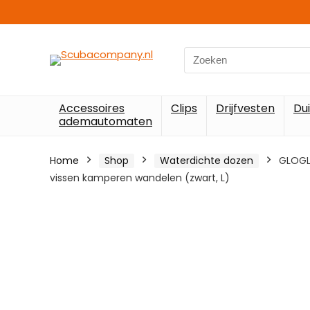
Search
for:
Accessoires
Clips
Drijfvesten
Du
ademautomaten
Home
Shop
Waterdichte dozen
GLOGLO
vissen kamperen wandelen (zwart, L)