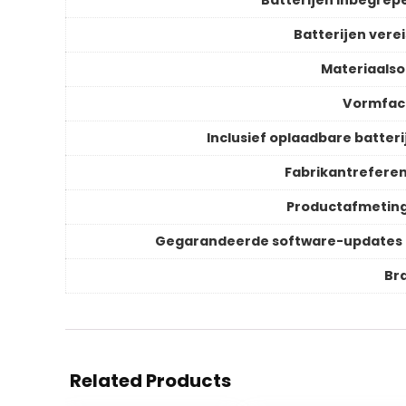
Batterijen inbegrep
Batterijen verei
Materiaalso
Vormfac
Inclusief oplaadbare batteri
Fabrikantreferen
Productafmetin
Gegarandeerde software-updates 
Br
Related Products