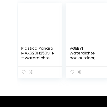
Plastica Panaro
VGEBY1
MAX620H250STR
Waterdichte
– waterdichte
box, outdoor,
en stofdichte
stootvast,
koffer met
draagbare
plukschuim in de
droge
bodem en
opbergdoos
noppenschuim
voor vissen,
in het deksel
kamperen,
(620 mm x 460
wandelen,
mm x 250 mm)
outdoor-
(zwart) (met
activiteiten
wielen en