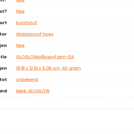
en?
‎Nee
st?
‎Nee
ort
‎Kunststof
tor
‎Waterproof hoes
jen
‎Nee
tie
‎GLOGLOWp6bgoyfzem-04
gen
‎19,18 x 12,19 x 5,08 cm; 40 gram
tot
‎onbekend
and
Merk: GLOGLOW