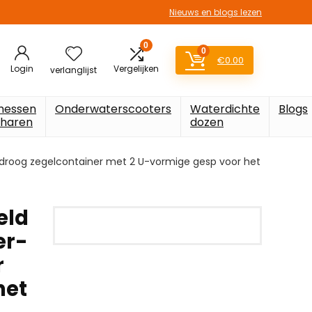
Nieuws en blogs lezen
0
0
€
0.00
Login
Vergelijken
verlanglijst
messen
Onderwaterscooters
Waterdichte
Blogs
charen
dozen
 droog zegelcontainer met 2 U-vormige gesp voor het
eld
er-
r
het