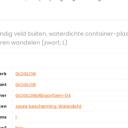
g veld buiten, waterdichte container-plas
en wandelen (zwart, L)
erk
‎GLOGLOW
ant
‎GLOGLOW
mer
‎GLOGLOWp6bgoyfzem-04
ken
‎zware bescherming, Waterdicht
ems
‎1