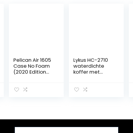
Pelican Air 1605
Lykus HC-2710
Case No Foam
waterdichte
(2020 Edition
koffer met
met drukknop
schuim,
vergrendelingen
binnenmaat
) – Geel
10,6×6,3×3,1 inch,
geschikt voor
pistool, kleine
elektronica en
meer