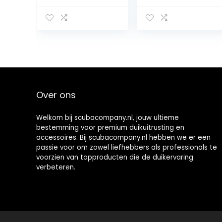
Drone
ers,
Borstelloze
onderwatersco
Motor Bionische
oterbooster,
Visvin Power
compatibele
Motor
sportcamera
Onderwater
voor watersport,
Waterdichte
zwembad
Motor
Gemakkelijk te
Over ons
dragen en te
bedienen
Welkom bij scubacompany.nl, jouw ultieme
bestemming voor premium duikuitrusting en
accessoires. Bij scubacompany.nl hebben we er een
passie voor om zowel liefhebbers als professionals te
voorzien van topproducten die de duikervaring
verbeteren.