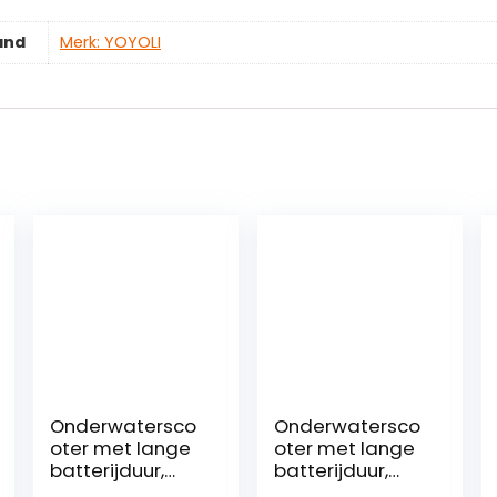
and
Merk: YOYOLI
Onderwatersco
Onderwatersco
oter met lange
oter met lange
batterijduur,
batterijduur,
Dompelpomp
Onderwater