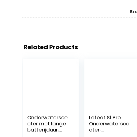
Br
Related Products
Onderwatersco
Lefeet S1 Pro
oter met lange
Onderwatersco
batterijduur,
oter,
Onderwater
duikzwemboost