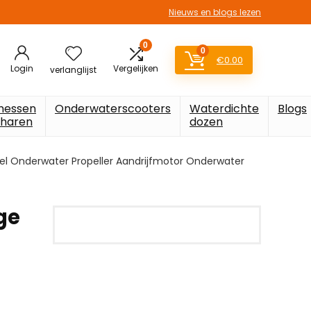
Nieuws en blogs lezen
0
0
€
0.00
Login
Vergelijken
verlanglijst
messen
Onderwaterscooters
Waterdichte
Blogs
charen
dozen
el Onderwater Propeller Aandrijfmotor Onderwater
ge