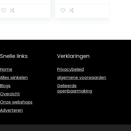
Handduikuitrusti
Surfboard
ng Elektrische
Onderwater
Kickboards
Thruster
Aangedreven
Elektrisch
Surfplanken
Ondersteunde
Onderwaterboo
Waterskateboar
sters
d
Gemakkelijk te
Snorkeluitrusting
dragen en te
Gemakkelijk te
Snelle links
Verklaringen
bedienen
dragen en te
bedienen
Home
Privacybeleid
Alles winkelen
algemene voorwaarden
Blogs
Gelieerde
openbaarmaking
Overzicht
Onze webshops
Adverteren