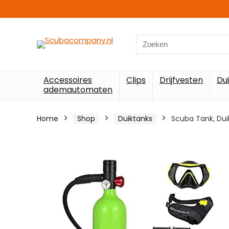
Search
for:
Accessoires
Clips
Drijfvesten
Du
ademautomaten
Home
Shop
Duiktanks
Scuba Tank, Duik