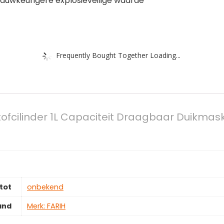
, nauwkeurigere explosieveilige waarde
Frequently Bought Together Loading...
ofcilinder 1L Capaciteit Draagbaar Duikmaske
tot
‎onbekend
and
Merk: FARIH