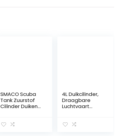
SMACO Scuba
4L Duikcilinder,
Tank Zuurstof
Draagbare
Cilinder Duiken
Luchtvaart
Gear voor Duiker
Aluminium
Mini Scuba Tank
Duiktank
met 15-20
Onderwaterade
minuten
mhaling voor