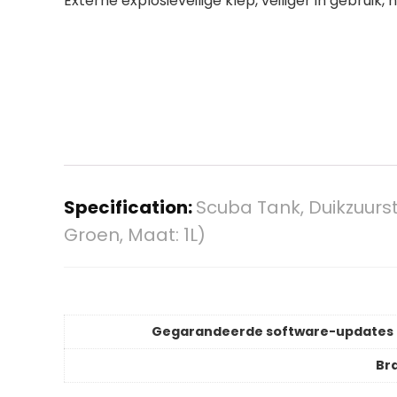
Externe explosieveilige klep, veiliger in gebruik
Specification:
Scuba Tank, Duikzuurst
Groen, Maat: 1L)
Gegarandeerde software-updates 
Br