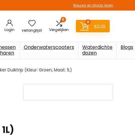
Nieuws en blogs lezen
0
0
€
0.00
Login
Vergelijken
verlanglijst
messen
Onderwaterscooters
Waterdichte
Blogs
charen
dozen
r Duiktrip (Kleur: Groen, Maat: 1L)
 1L)