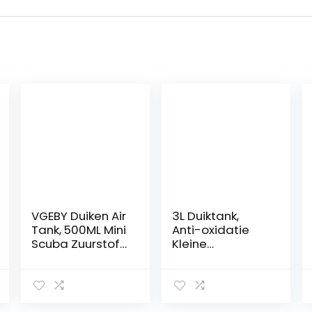
VGEBY Duiken Air
3L Duiktank,
Tank, 500ML Mini
Anti-oxidatie
Scuba Zuurstof
Kleine
Cilinder
Zuurstoftank
Onderwater
Duikuitrusting
Ademhalingsap
Hogedruk
paraat Duiken
Gasopslag