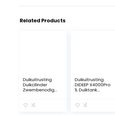
Related Products
Duikuitrusting
Duikuitrusting
Duikcilinder
DIDEEP X4000Pro
Zwembenodigd
1L Duiktank
heden
Zuurstofcilinder
Duikmasker
Onderwaterduik
Duiken
set
Zuurstofcilinder
Duikuitrusting