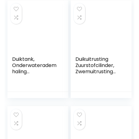
m, Draagbaar voor
Onderwater
Duikexcursies
Ademhalingsappa
raat 0.5L Duiken &
Snorkelen
Apparatuur
Duiktank,
Duikuitrusting
Onderwateradem
Zuurstofcilinder,
haling
Zwemuitrusting
Snorkeluitrusting
voor volwassenen
Luchtvaart
Draagbare
Aluminium 4L
zuurstofcilinder
Duikcilinder voor
Ondersteunt 10-15
Waterredding
minuten
onderwaterademh
aling, duikuitrusting