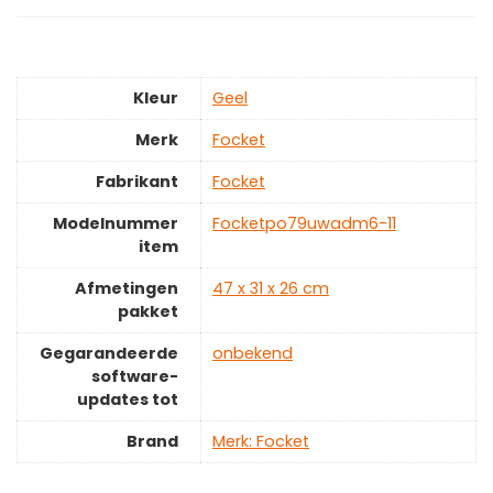
Kleur
‎Geel
Merk
‎Focket
Fabrikant
‎Focket
Modelnummer
‎Focketpo79uwadm6-11
item
Afmetingen
‎47 x 31 x 26 cm
pakket
Gegarandeerde
‎onbekend
software-
updates tot
Brand
Merk: Focket