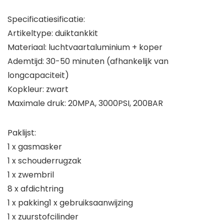
Specificatiesificatie:
Artikeltype: duiktankkit
Materiaal: luchtvaartaluminium + koper
Ademtijd: 30-50 minuten (afhankelijk van
longcapaciteit)
Kopkleur: zwart
Maximale druk: 20MPA, 3000PSI, 200BAR
Paklijst:
1 x gasmasker
1 x schouderrugzak
1 x zwembril
8 x afdichtring
1 x pakking1 x gebruiksaanwijzing
1 x zuurstofcilinder