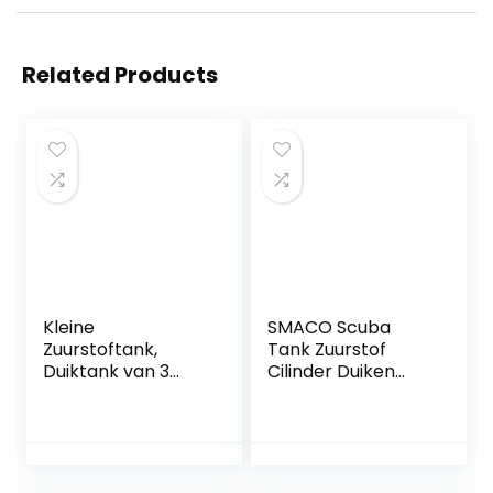
Related Products
Kleine
SMACO Scuba
Zuurstoftank,
Tank Zuurstof
Duiktank van 3
Cilinder Duiken
Liter, Anti-oxidatie
Gear voor Duiker
Hogedrukgasopsla
Mini Scuba Tank
g, Duikuitrusting
met 5-10 minuten
van
Mogelijkheid
Luchtvaartaluminiu
Duiken Zuurstof