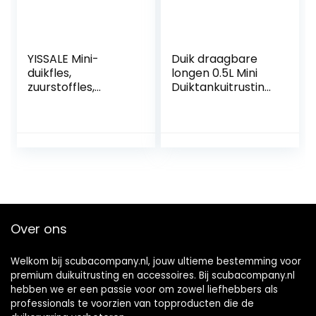
YISSALE Mini-
Duik draagbare
duikfles,
longen 0.5L Mini
zuurstoffles,
Duiktankuitrusting,
Scuba-tank,
Duiken
duikfles,
Zuurstofcilinder
duikuitrusting, 5-10
Draagbare
minuten,
Rebreather,
draagbaar, 0,13 l,
Duikuitrusting
ademvrijheid
Veiliger gebruiken
onder water
(Color : Giallo, Size :
0.5L Package)
Over ons
Welkom bij scubacompany.nl, jouw ultieme bestemming voor
premium duikuitrusting en accessoires. Bij scubacompany.nl
hebben we er een passie voor om zowel liefhebbers als
professionals te voorzien van topproducten die de