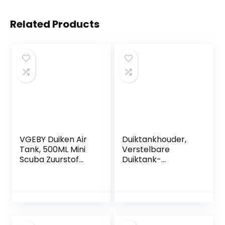
Related Products
VGEBY Duiken Air
Duiktankhouder,
Tank, 500ML Mini
Verstelbare
Scuba Zuurstof
Duiktank-
Cilinder
achterhouder
Onderwater
Zuurstofflesbeugel
Ademhalingsappa
bevestiging voor
raat Duiken Tank
Duiken, Snorkelen
Backup Snorkelen
Apparatuur