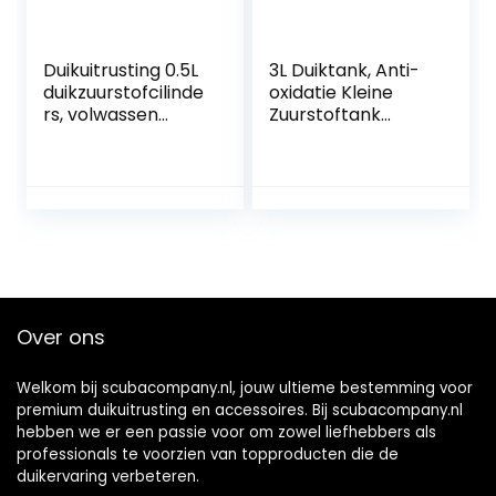
Duikuitrusting 0.5L
3L Duiktank, Anti-
duikzuurstofcilinde
oxidatie Kleine
rs, volwassen
Zuurstoftank
zwemuitrusting
Duikuitrusting
draagbare
Hogedruk
zuurstofcilinders,
Gasopslag
duikuitrusting voor
Onderwater
duiken of als
Ademhaling
reserveluchtfles
Luchtvaart
Aluminium voor
Duiken
Bezienswaardighe
Over ons
den Bekijken
Welkom bij scubacompany.nl, jouw ultieme bestemming voor
premium duikuitrusting en accessoires. Bij scubacompany.nl
hebben we er een passie voor om zowel liefhebbers als
professionals te voorzien van topproducten die de
duikervaring verbeteren.