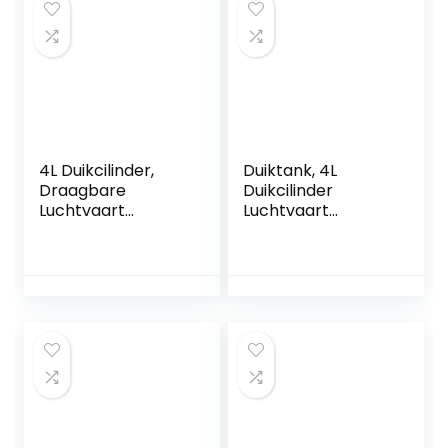
4L Duikcilinder,
Duiktank, 4L
Draagbare
Duikcilinder
Luchtvaart
Luchtvaart
Aluminium
Aluminium
Duiktank
Draagbare
Onderwateradem
Onderwateradem
haling voor Duiken
haling voor
Sightseeing
Waterredding