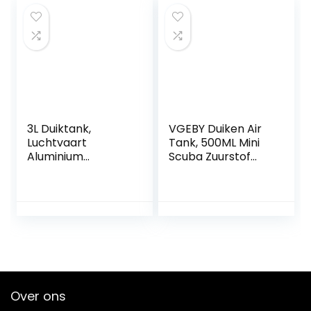
ademvrijheid
reserveluchtfles
onder water
3L Duiktank,
VGEBY Duiken Air
Luchtvaart
Tank, 500ML Mini
Aluminium
Scuba Zuurstof
Duikuitrusting
Cilinder
Onderwater
Onderwater
Ademhaling Kleine
Ademhalingsappa
Zuurstoftank
raat Duiken Tank
Draagbare
Backup Snorkelen
Hogedruk
Apparatuur
Gasopslag voor
Duiken
Bezienswaardighe
Over ons
den Bekijken