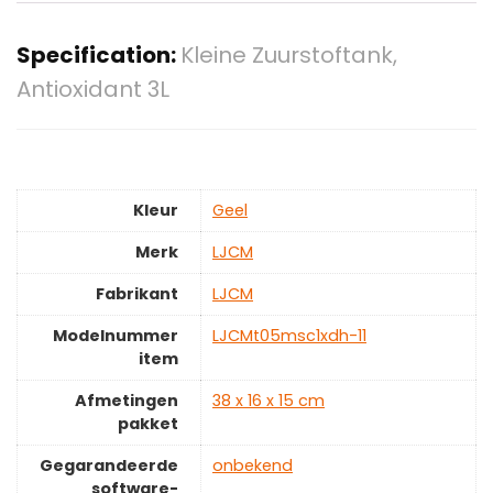
Specification:
Kleine Zuurstoftank,
Antioxidant 3L
Kleur
‎Geel
Merk
‎LJCM
Fabrikant
‎LJCM
Modelnummer
‎LJCMt05msc1xdh-11
item
Afmetingen
‎38 x 16 x 15 cm
pakket
Gegarandeerde
‎onbekend
software-