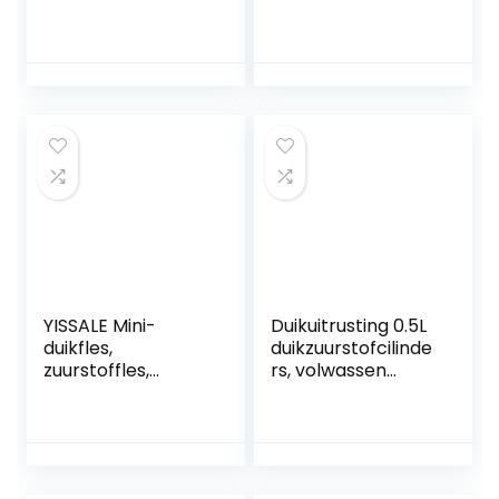
4500Psi Hoge Druk
Duikmasker
Samengestelde
Luchttank
Cilinder, Diepe
Handpomp voor
Duikentank, Pcp
snorkelen
Luchtcilinder voor
Ademduikuitrustin
Pcp Luchtgeweren
g
Paintball
Snorkelen
Watersporten
(M18*1.5)
YISSALE Mini-
Duikuitrusting 0.5L
duikfles,
duikzuurstofcilinde
zuurstoffles,
rs, volwassen
Scuba-tank,
zwemuitrusting
duikfles,
draagbare
duikuitrusting, 5-10
zuurstofcilinders,
minuten,
duikuitrusting voor
draagbaar, 0,13 l,
duiken of als