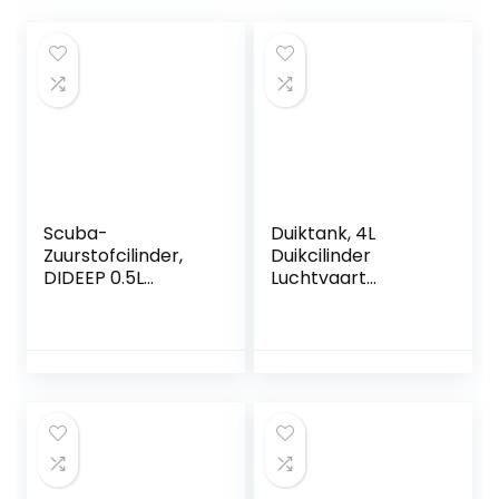
Scuba-
Duiktank, 4L
Zuurstofcilinder,
Duikcilinder
DIDEEP 0.5L
Luchtvaart
Zuurstofcilinder
Aluminium
Onderwaterontluc
Draagbare
htingsset voor
Onderwateradem
Duikinstructie
haling voor
Waterredding