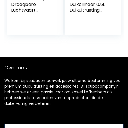
Draagbare
Duikcilinder 0.5L
Luchtvaart
Duikuitrusting
Aluminium
Duiksportbenodigd
Duiktank
heden Siliconen
Onderwateradem
Ademhalingsappa
haling voor Duiken
raatset voor
Sightseeing
duiken of als
reserveluchtfles
Over ons
Welkom bij scubacompany.nl, jouw ultieme bestemming voor
premium duikuitrusting en accessoires. Bij scubacompany.nl
hebben we er een passie voor om zowel liefhebbers als
professionals te voorzien van topproducten die de
duikervaring verbeteren.