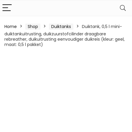
Home
Shop
Duiktanks
Duiktank, 0,5 l mini-
duiktankuitrusting, duikzuurstofcilinder draagbare
rebreather, duikuitrusting eenvoudiger duikreis (kleur: geel,
maat: 0,5 l pakket)