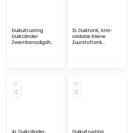
Duikuitrusting
3L Duiktank, Anti-
Duikcilinder
oxidatie Kleine
Zwembenodigdhe
Zuurstoftank
den Duikmasker
Duikuitrusting
Duiken
Hogedruk
Zuurstofcilinder
Gasopslag
voor duiken of als
Onderwater
reserveluchtfles
Ademhaling
Luchtvaart
Aluminium voor
Duiken
Bezienswaardighe
den Bekijken
4L Duikcilinder,
Duikuitrusting