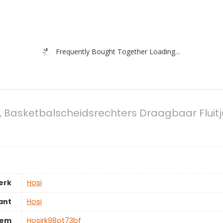
Frequently Bought Together Loading...
e, Basketbalscheidsrechters Draagbaar Fluitj
erk
‎Hosi
ant
‎Hosi
tem
‎Hosirk98ot73bf