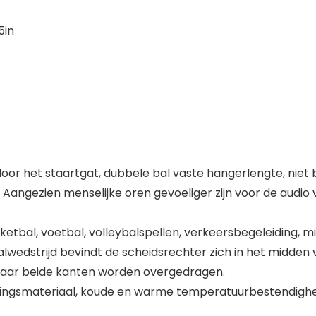
5in
or het staartgat, dubbele bal vaste hangerlengte, niet b
Aangezien menselijke oren gevoeliger zijn voor de audio 
etbal, voetbal, volleybalspellen, verkeersbegeleiding, mil
alwedstrijd bevindt de scheidsrechter zich in het midden 
n naar beide kanten worden overgedragen.
ngsmateriaal, koude en warme temperatuurbestendigheid, s