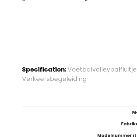
Specification:
Voetbalvolleybalfluitj
Verkeersbegeleiding
M
Fabrik
Modelnummer i