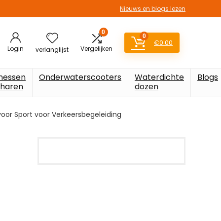
Nieuws en blogs lezen
0
0
€
0.00
Login
Vergelijken
verlanglijst
messen
Onderwaterscooters
Waterdichte
Blogs
charen
dozen
 voor Sport voor Verkeersbegeleiding