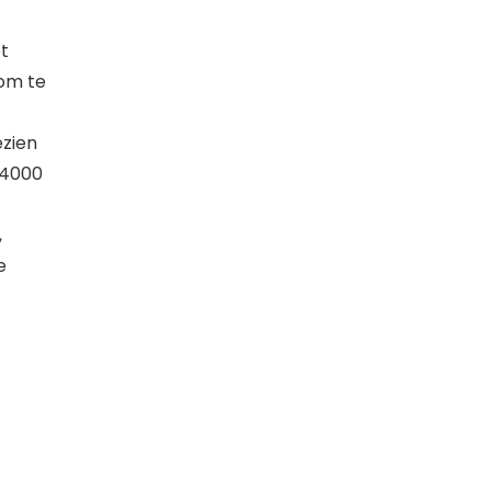
t
 om te
ezien
‑4000
,
e