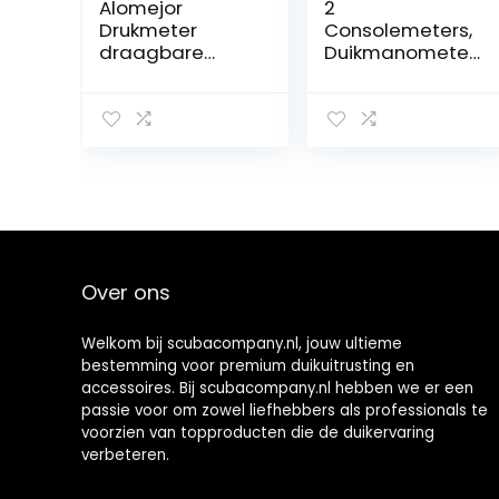
Alomejor
2
Drukmeter
Consolemeters,
draagbare
Duikmanometer,
precisieluchtme
Duikmanometer,
ter voor voetbal,
Professionele
rugby netball,
Duikmanometer,
volleybal,
voor Duiken,
basketbal
Duiken
Over ons
Welkom bij scubacompany.nl, jouw ultieme
bestemming voor premium duikuitrusting en
accessoires. Bij scubacompany.nl hebben we er een
passie voor om zowel liefhebbers als professionals te
voorzien van topproducten die de duikervaring
verbeteren.