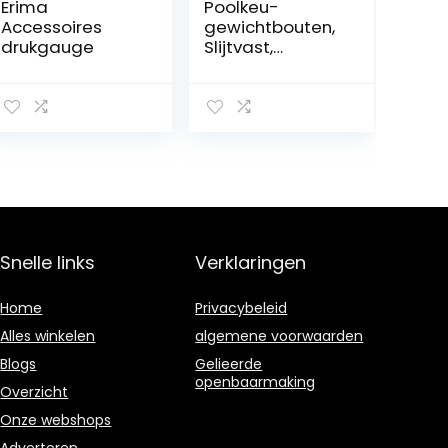
Erima
Poolkeu-
Accessoires
gewichtbouten,
drukgauge
Slijtvast,
Compleet
Verstelbaar
Gewicht SUS en
Aluminium
Biljartschroefger
eedschap met
Opbergdoos
voor Vervanging
voor Speler
Snelle links
Verklaringen
Home
Privacybeleid
Alles winkelen
algemene voorwaarden
Blogs
Gelieerde
openbaarmaking
Overzicht
Onze webshops