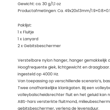
Gewicht: ca. 30 g/1,1 oz
Productafmetingen: Ca. 49x20x13mm/1.9×0.8×0.
Paklijst:
1 x Fluitje
1 x Lanyard
2 x Gebitsbeschermer
Verstelbare nylon hanger, hanger gemakkelijk do
Hoogfrequente giek, lichtgewicht en draagbaar. 
ingesteld op 4000 Hz.
Van toepassing op verschillende scenario’s, bask
Twee onafhankelijke klankgaten. Bij een volleyb
volleybalscheidsrechter fluit en het geluid ka
ABS-hars versterkte fluitmond, milieubeschermi
gebitsbeschermer, verleng de levensduur.