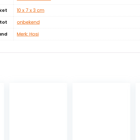
ket
‎10 x 7 x 3 cm
tot
‎onbekend
and
Merk: Hosi