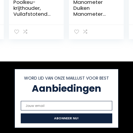
Poolkeu-
Manometer
krijthouder,
Duiken
Vuilafstotend
Manometer
Draagbaar,
Duiken
Kleine Keu-
Manometer
krijtclip,
Digitale
Professioneel
Professional,
Roestvrij Staal
voor Duiken,
met
Duiken
Sleutelhanger
voor Sportkeu
(Witte Ni)
WORD LID VAN ONZE MAILLIJST VOOR BEST
Aanbiedingen