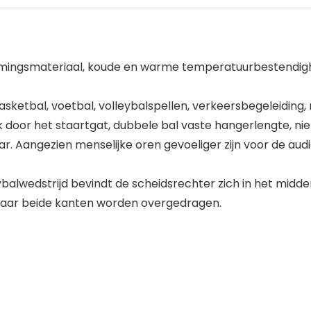
mingsmateriaal, koude en warme temperatuurbestendigheid,
asketbal, voetbal, volleybalspellen, verkeersbegeleiding, m
 door het staartgat, dubbele bal vaste hangerlengte, niet
r. Aangezien menselijke oren gevoeliger zijn voor de audi
eybalwedstrijd bevindt de scheidsrechter zich in het midd
n naar beide kanten worden overgedragen.