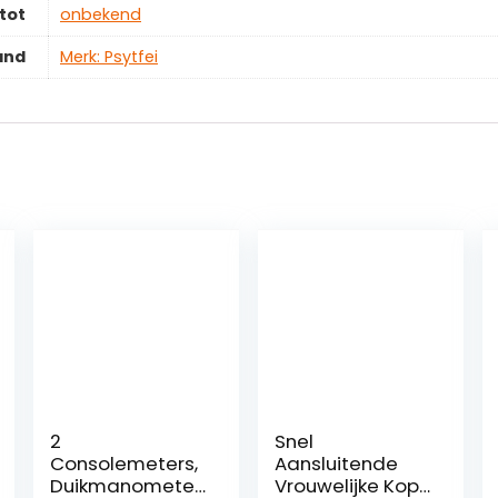
tot
‎onbekend
and
Merk: Psytfei
2
Snel
Consolemeters,
Aansluitende
Duikmanometer,
Vrouwelijke Kop