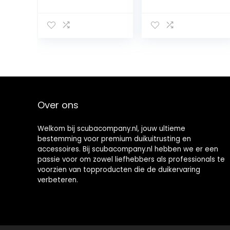
Duiken
Luchtpompdruk
Manometer
meter,
Digitale
Duurzaam
Professional,
Professioneel,
voor Duiken,
0-6000PSI 0-
Duiken
40MPa
Luchtpomp
Manometer
Duikuitrusting,
Voor Duikers
Over ons
Duiken Duiken
Watersporten
Welkom bij scubacompany.nl, jouw ultieme
bestemming voor premium duikuitrusting en
accessoires. Bij scubacompany.nl hebben we er een
passie voor om zowel liefhebbers als professionals te
voorzien van topproducten die de duikervaring
verbeteren.