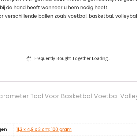
d bij de hand heeft wanneer u hem nodig heeft.
 verschillende ballen zoals voetbal, basketbal, volleyba
Frequently Bought Together Loading...
rometer Tool Voor Basketbal Voetbal Volleyb
gen
‎11,3 x 4,9 x 3 cm; 100 gram