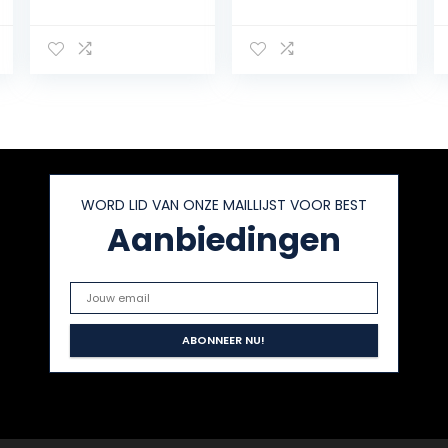
Duikmanometer,
met
Professionele
Afdichtingspakki
Duikmanometer,
ng Compatibel
voor Duiken,
met PCP,
Duiken
Paintball,
Paintball Tanks
en SCBA-
tankvulling, Enz
WORD LID VAN ONZE MAILLIJST VOOR BEST
Aanbiedingen