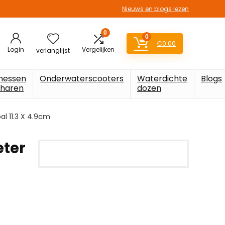
Nieuws en blogs lezen
0
0
€
0.00
Login
Vergelijken
verlanglijst
messen
Onderwaterscooters
Waterdichte
Blogs
charen
dozen
l 11.3 X 4.9cm
ter