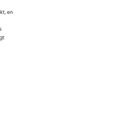
kt, en
s
rgt