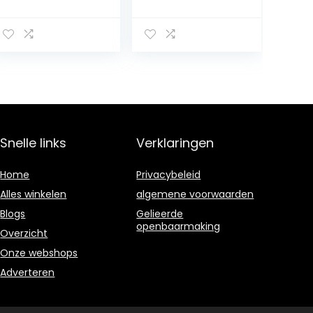
Draagbaar,
met lussen
Kleine Keu-
Beschermhoes
krijtclip,
Zwart Handig in
Professioneel
gebruik Epdm
Roestvrij Staal
Milieuvriendelijk
met
rubber
Sleutelhanger
voor Sportkeu
(Witte Ni)
Snelle links
Verklaringen
Home
Privacybeleid
Alles winkelen
algemene voorwaarden
Blogs
Gelieerde
openbaarmaking
Overzicht
Onze webshops
Adverteren