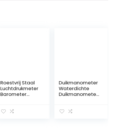
Roestvrij Staal
Duikmanometer
Luchtdrukmeter
Waterdichte
Barometer
Duikmanometer
Gereedschap
Digitale
Basketbal
Duikmanometer
Voetbal
2
Volleybal
Consolemeters,
Scheidsrechter
voor Duiken,
Manometer
Duiken