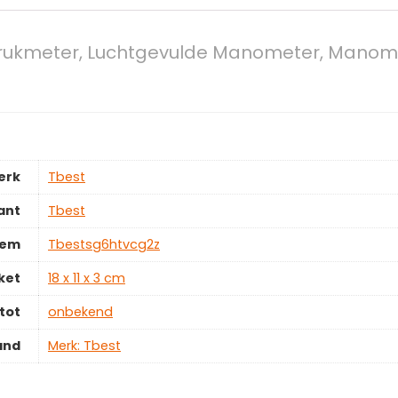
tdrukmeter, Luchtgevulde Manometer, Manom
erk
‎Tbest
ant
‎Tbest
tem
‎Tbestsg6htvcg2z
ket
‎18 x 11 x 3 cm
tot
‎onbekend
and
Merk: Tbest