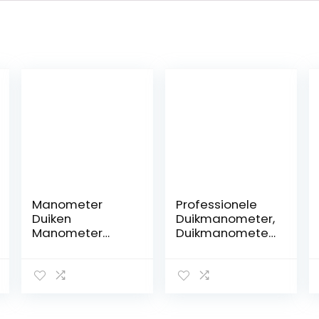
Manometer
Professionele
Duiken
Duikmanometer,
Manometer
Duikmanometer,
Duiken
Duikmanometer,
Manometer
Slijtvast, voor
Digitale
Duiken, Duiken
Professional,
voor Duiken,
Duiken