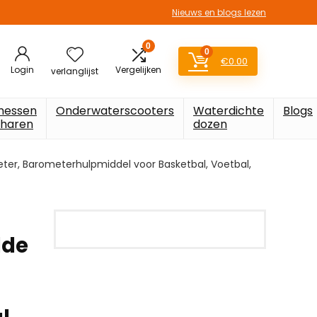
Nieuws en blogs lezen
0
0
€
0.00
Login
Vergelijken
verlanglijst
messen
Onderwaterscooters
Waterdichte
Blogs
charen
dozen
er, Barometerhulpmiddel voor Basketbal, Voetbal,
lde