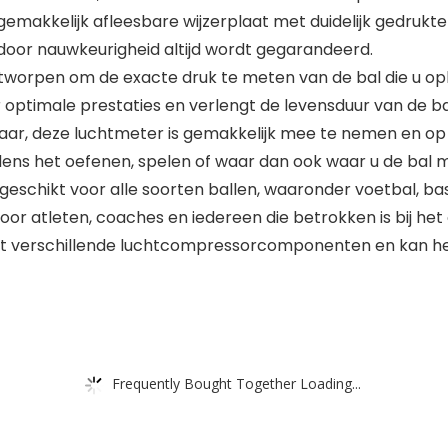
makkelijk afleesbare wijzerplaat met duidelijk gedrukte c
rdoor nauwkeurigheid altijd wordt gegarandeerd.
tworpen om de exacte druk te meten van de bal die u op
optimale prestaties en verlengt de levensduur van de ba
baar, deze luchtmeter is gemakkelijk mee te nemen en 
dens het oefenen, spelen of waar dan ook waar u de bal
eschikt voor alle soorten ballen, waaronder voetbal, bask
 voor atleten, coaches en iedereen die betrokken is bij
met verschillende luchtcompressorcomponenten en kan he
Frequently Bought Together Loading...