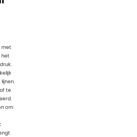
l
n met
 het
druk.
elijk
lijnen.
 ​​te
eerd.
pen om
t
lengt