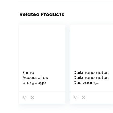
Related Products
Erima
Duikmanometer,
Accessoires
Duikmanometer,
drukgauge
Duurzaam,
Professioneel, 2
Consolemeters,
Duiken, Duiken