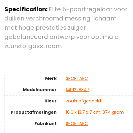
Specification:
Elite 5-poortregelaar voor
duiken verchroomd messing lichaam
met hoge prestaties zuiger
gebalanceerd ontwerp voor optimale
zuurstofgasstroom
Merk
‎SPORTARC
Modelnummer
‎1401228347
Kleur
‎zoals afgebeeld
Productafmetingen
‎16,6 x 13,7 x 7 cm; 874 gram
Fabrikant
‎SPORTARC