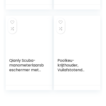
voor Duiken,
Aluminium
Duiken
Biljartschroefgere
edschap met
Opbergdoos voor
Vervanging voor
Speler
Qianly Scuba-
Poolkeu-
manometerlaarsb
krijthouder,
eschermer met
Vuilafstotend
lussen
Draagbaar, Kleine
Beschermhoes
Keu-krijtclip,
Zwart Handig in
Professioneel
gebruik Epdm
Roestvrij Staal met
Milieuvriendelijk
Sleutelhanger voor
rubber
Sportkeu (BLACK)