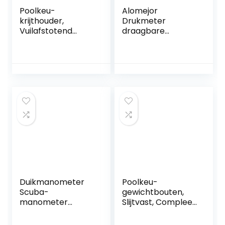
Poolkeu-
Alomejor
krijthouder,
Drukmeter
Vuilafstotend
draagbare
Draagbaar, Kleine
precisieluchtmete
Keu-krijtclip,
r voor voetbal,
Professioneel
rugby netball,
Roestvrij Staal met
volleybal,
Sleutelhanger voor
basketbal
Sportkeu (Witte
Ni)
Duikmanometer
Poolkeu-
Scuba-
gewichtbouten,
manometer
Slijtvast, Compleet
Digitale Duikmeter
Verstelbaar
2 Consolemeters,
Gewicht SUS en