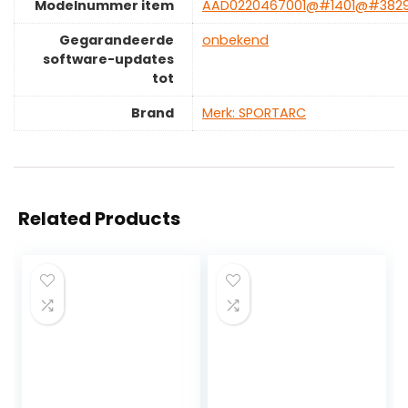
Modelnummer item
‎AAD0220467001@#1401@#3829
Gegarandeerde
‎onbekend
software-updates
tot
Brand
Merk: SPORTARC
Related Products