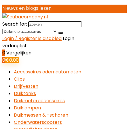
Nieuws en blogs lezen
Search for:
Login / Register is disabled
Login
verlanglijst
0
Vergelijken
0
€
0.00
Accessoires ademautomaten
Clips
Drijfvesten
Duiktanks
Duikmeteraccessoires
Duiklampen
Duikmessen & -scharen
Onderwaterscooters