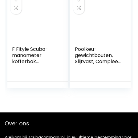
F Fityle Scuba-
Poolkeu-
manometer
gewichtbouten,
kofferbak
Slijtvast, Compleet
Dompelbare
Verstelbaar
manometer Spg
Gewicht SUS en
beschermhoes
Aluminium
Beschermer
Biljartschroefgere
rubberen hoes
edschap met
Zwart Handig in
Opbergdoos voor
gebruik
Vervanging voor
Speler
Over ons
Welkom bij scubacompany.nl, jouw ultieme bestemming voor