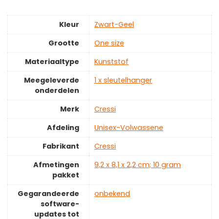
Kleur
‎Zwart-Geel
Grootte
‎One size
Materiaaltype
‎Kunststof
Meegeleverde
‎1 x sleutelhanger
onderdelen
Merk
‎Cressi
Afdeling
‎Unisex-Volwassene
Fabrikant
‎Cressi
Afmetingen
‎9,2 x 8,1 x 2,2 cm; 10 gram
pakket
Gegarandeerde
‎onbekend
software-
updates tot