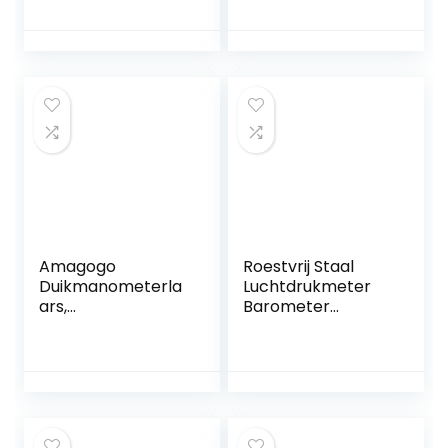
Slijtvast, voor
Keu-krijtclip,
Duiken, Duiken
Professioneel
Roestvrij Staal met
Sleutelhanger voor
Sportkeu (Witte
Ni)
Amagogo
Roestvrij Staal
Duikmanometerla
Luchtdrukmeter
ars,
Barometer
duikdompelbare
Gereedschap
manometerbesch
Basketbal Voetbal
ermer Epdm
Volleybal
rubberen
Scheidsrechter
beschermhoes
Manometer
Metalen Bal Met
Holster