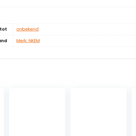
tot
‎onbekend
and
Merk: NKEM