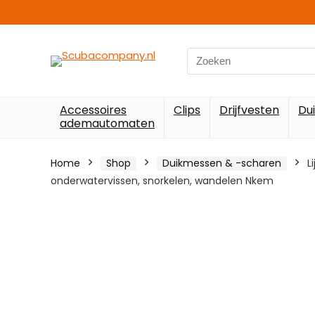
Search
for:
Accessoires
Clips
Drijfvesten
Du
ademautomaten
Home
Shop
Duikmessen & -scharen
L
onderwatervissen, snorkelen, wandelen Nkem