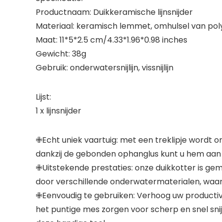
Productnaam: Duikkeramische lijnsnijder
Materiaal: keramisch lemmet, omhulsel van pol
Maat: 11*5*2.5 cm/4.33*1.96*0.98 inches
Gewicht: 38g
Gebruik: onderwatersnijlijn, vissnijlijn
Lijst:
1 x lijnsnijder
✙Echt uniek vaartuig: met een treklipje wordt o
dankzij de gebonden ophanglus kunt u hem aan u
✙Uitstekende prestaties: onze duikkotter is gemaa
door verschillende onderwatermaterialen, waardo
✙Eenvoudig te gebruiken: Verhoog uw productivi
het puntige mes zorgen voor scherp en snel snij