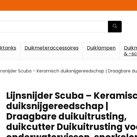
iktanks
Duikmeteraccessoires
Duiklampen
Duik
& -s
ijnsnijder Scuba – Keramisch duiksnijgereedschap | Draagbare duik
Lijnsnijder Scuba – Keramis
duiksnijgereedschap |
Draagbare duikuitrusting,
duikcutter Duikuitrusting vo