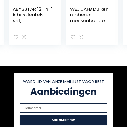
ABYSSTAR 12-in-1
WEJIUAFB Duiken
inbussleutels
rubberen
set,
messenbanden,
multifunctionele
verdikte
duikset 1 voor
rubberen
heren, staal
messenbanden,
lichtgewicht
anti-kras
snelsluiting,
snorkelriemen
voor duiken en
zwemmen
WORD LID VAN ONZE MAILLIJST VOOR BEST
Aanbiedingen