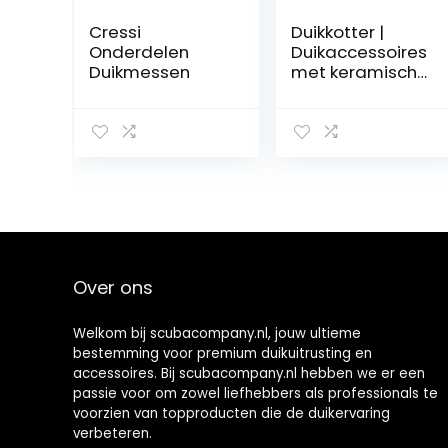
Cressi
Duikkotter |
Onderdelen
Duikaccessoires
Duikmessen
met keramische
snijder,Duikuitrus
ting
Onderwaterred
ding,
duikuitrusting,
duikkotter voor
onderwaterviss
ers, snorkelen,
wandelen Fukka
Over ons
Welkom bij scubacompany.nl, jouw ultieme
bestemming voor premium duikuitrusting en
accessoires. Bij scubacompany.nl hebben we er een
passie voor om zowel liefhebbers als professionals te
voorzien van topproducten die de duikervaring
verbeteren.