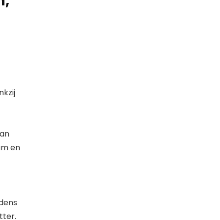
n,
nkzij
van
aam en
jdens
tter.