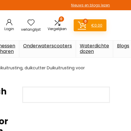
Nieuws en blogs lezen
0
0
€
0.00
Login
Vergelijken
verlanglijst
messen
Onderwaterscooters
Waterdichte
Blogs
charen
dozen
uitrusting, duikcutter Duikuitrusting voor
ch
or