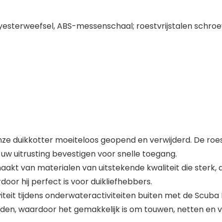
yesterweefsel, ABS-messenschaal; roestvrijstalen schro
nze duikkotter moeiteloos geopend en verwijderd. De roest
w uitrusting bevestigen voor snelle toegang.
kt van materialen van uitstekende kwaliteit die sterk, duu
or hij perfect is voor duikliefhebbers.
teit tijdens onderwateractiviteiten buiten met de Scuba
den, waardoor het gemakkelijk is om touwen, netten en vi