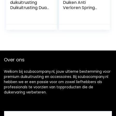
duikuitrusting
Duiken Anti
Duikuitrusting Dual
Verloren Spring
BCD slanghouder
Coil Lanyard
met karabijnhaak
Safety Emergency
gesp voor duiken
Tool met Quick
snorkelen-zwart
Release voor
Camera’s en
Duiklamp
Over ons
Welkom bij scubacompany.nl, jouw ultieme bestemming voor
premium duikuitrusting en accessoires. Bij scubacompany.nl
hebben we er een passie voor om zowel liefhebbers als
professionals te voorzien van topproducten die de
duikervaring verbeteren.