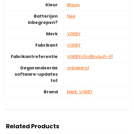
Kleur
‎Blauw
Batterijen
‎Nee
inbegrepen?
Merk
‎VGEBY
Fabrikant
‎VGEBY
Fabrikantreferentie
‎VGEBYn5o8bvqufr-01
Gegarandeerde
‎onbekend
software-updates
tot
Brand
Merk: VGEBY
Related Products