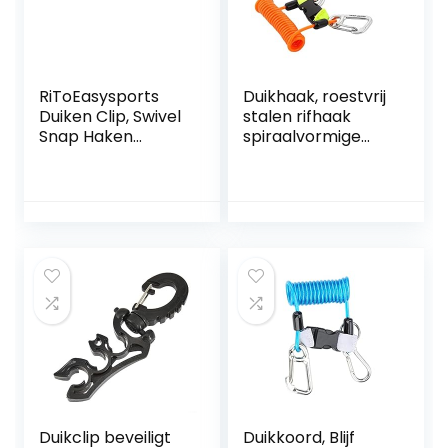
RiToEasysports
Duikhaak, roestvrij
Duiken Clip, Swivel
stalen rifhaak
Snap Haken
spiraalvormige
Slijtvast RVS Swivel
spoel lanyard
Eye Hook Marine
unisex volwassen
Grade Duiken Clips
clip dubbele
voor Riemen
onderwaterhaak
Tassen Duiken
Duikclip beveiligt
Duikkoord, Blijf