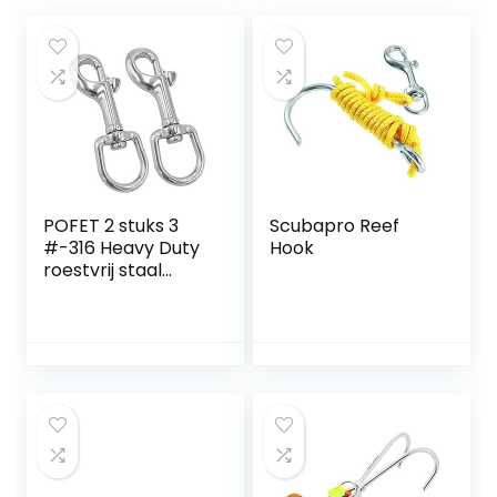
POFET 2 stuks 3
Scubapro Reef
#-316 Heavy Duty
Hook
roestvrij staal
Swivel Eye Bolt
Snap Hook, Marine
Grade roestvrij
stalen clips, voor
duik/sleutelhanger
/hondenriem/cam
erariem/waslijn en
meer