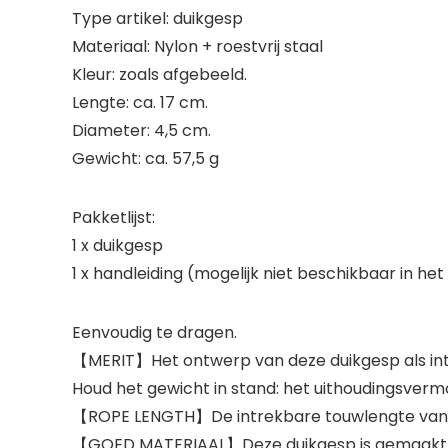
Type artikel: duikgesp
Materiaal: Nylon + roestvrij staal
Kleur: zoals afgebeeld.
Lengte: ca. 17 cm.
Diameter: 4,5 cm.
Gewicht: ca. 57,5 g
Pakketlijst:
1 x duikgesp
1 x handleiding (mogelijk niet beschikbaar in he
Eenvoudig te dragen.
【MERIT】Het ontwerp van deze duikgesp als intre
Houd het gewicht in stand: het uithoudingsverm
【ROPE LENGTH】De intrekbare touwlengte van d
【GOED MATERIAAL】Deze duikgesp is gemaakt van h