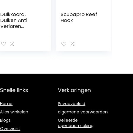
Duikkoord,
Scubapro Reef
Duiken Anti
Hook
Verloren
Lanyard Slijtvast
Strak Trek Hand
Geweven
Praktisch Stevig
met RVS Clip
voor BCD
Apparatuur
Snelle links
Verklaringen
Home
Privacybeleid
Alles winkelen
algemene voorwaarden
Blogs
Gelieerde
openbaarmaking
Overzicht