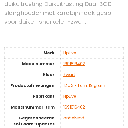
duikuitrusting Duikuitrusting Dual BCD
slanghouder met karabijnhaak gesp
voor duiken snorkelen-zwart
Merk
‎HpLive
Modelnummer
‎1691816402
Kleur
‎Zwart
Productafmetingen
‎12 x 3 x 1 cm; 19 gram
Fabrikant
‎HpLive
Modelnummer item
‎1691816402
Gegarandeerde
‎onbekend
software-updates