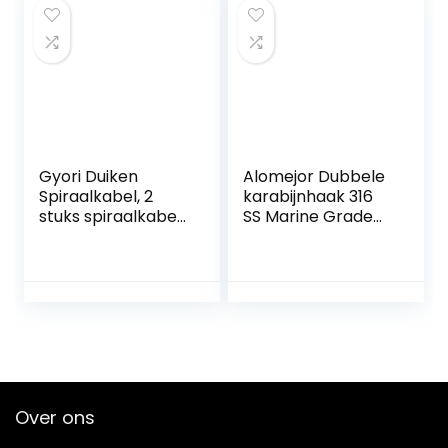
Gyori Duiken
Alomejor Dubbele
Spiraalkabel, 2
karabijnhaak 316
stuks spiraalkabel,
SS Marine Grade
duikcamera,
dubbele
sleutelband, anti-
karabijnhaak
verlies-duiker-
boutenschapper
lanyard,
kettingen klikhaak
duikcamera-
Trigger Chain
koord, geschikt
duikclips
voor duiken en
bergbeklimmen
(zwart)
Over ons