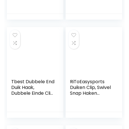
Strak Trek Hand
Scuba Drift Hook
Geweven
duikaccessoires
Praktisch Stevig
met D-ring
met RVS Clip voor
BCD Apparatuur
Tbest Dubbele End
RiToEasysports
Duik Haak,
Duiken Clip, Swivel
Dubbele Einde Clip
Snap Haken
Roestvrij Staal
Slijtvast RVS Swivel
Haak Snap-
Eye Hook Marine
Schroef Duurzame
Grade Duiken Clips
Haak Lente Duiken
voor Riemen
Gesp, Zilver
Tassen Duiken