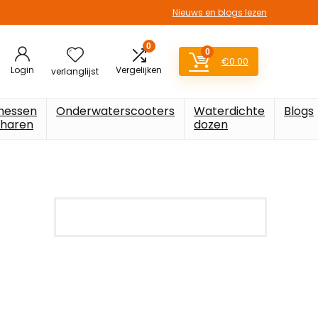
Nieuws en blogs lezen
0
0
€
0.00
Login
Vergelijken
verlanglijst
messen
Onderwaterscooters
Waterdichte
Blogs
charen
dozen