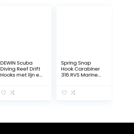
DEWIN Scuba
Spring Snap
Diving Reef Drift
Hook Carabiner
Hooks met lijn en
316 RVS Marine
roestvrijstalen
Grade Heavy
clip voor
Duty Spring
onderwaterfoto
Snap Hooks voor
grafie
Duikuitrusting