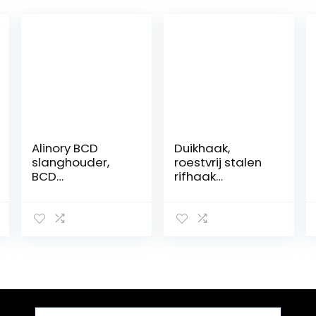
Alinory BCD
Duikhaak,
slanghouder,
roestvrij stalen
BCD
rifhaak
slanghouder,
spiraalvormige
zout water voor
spoel lanyard
beginners met
unisex
zoetwatersnork
volwassen clip
elen
dubbele
onderwaterhaa
k