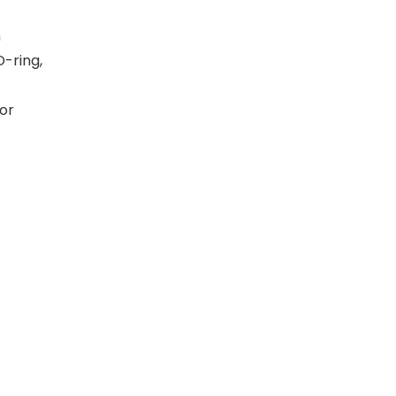
n
D-ring,
or