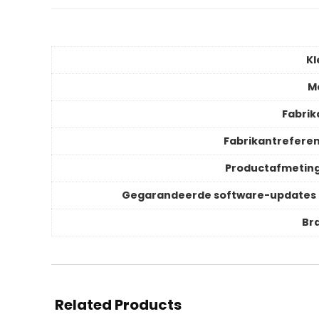
Kl
M
Fabrik
Fabrikantreferen
Productafmetin
Gegarandeerde software-updates 
Br
Related Products