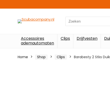
Search
for:
Accessoires
Clips
Drijfvesten
Du
ademautomaten
Home
Shop
Clips
Barabesty 2 Stks Du