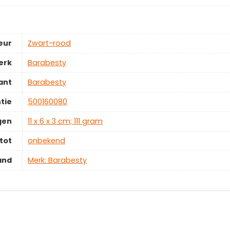
eur
‎Zwart-rood
erk
‎Barabesty
ant
‎Barabesty
tie
‎500160080
gen
‎11 x 6 x 3 cm; 111 gram
tot
‎onbekend
and
Merk: Barabesty