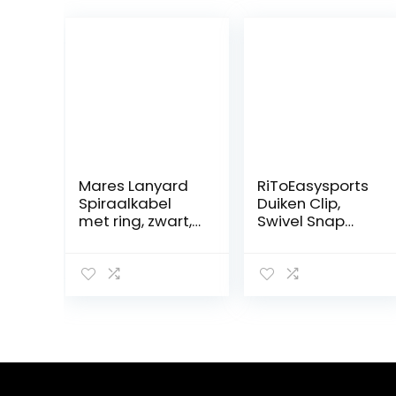
Mares Lanyard
RiToEasysports
Spiraalkabel
Duiken Clip,
met ring, zwart,
Swivel Snap
één maat
Haken Slijtvast
RVS Swivel Eye
Hook Marine
Grade Duiken
Clips voor
Riemen Tassen
Duiken