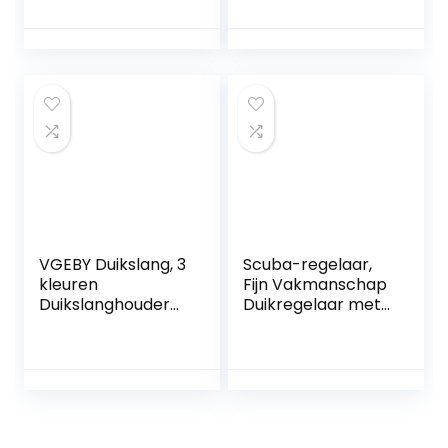
Rammelaar Noise
Maker Rvs
Onderwater
Rammelaar Duiken
Veiligheid
Accessoires voor
Duiken Liefhebber
(B)
VGEBY Duikslang, 3
Scuba-regelaar,
kleuren
Fijn Vakmanschap
Duikslanghouder
Duikregelaar met
met Clip Plastic
Mondstuk
Dubbele BCD
Duikuitrustingsacc
Duikregelaar Slang
essoire
Duiken
Accessoires