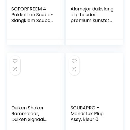
SOFORFREEM 4
Alomejor duikslang
Pakketten Scuba-
clip houder
Slangklem Scuba-
premium kunststof
Duikslanghouderkl
2 slangen
em, Dubbele BCD-
verstelbaar stabiel
Duikslanghouder
geschikt voor
met
snorkelen
Karabijnhaakgesp
Duiken Shaker
SCUBAPRO –
Rammelaar,
Mondstuk Plug
Duiken Signaal
Assy, kleur 0
Shaker